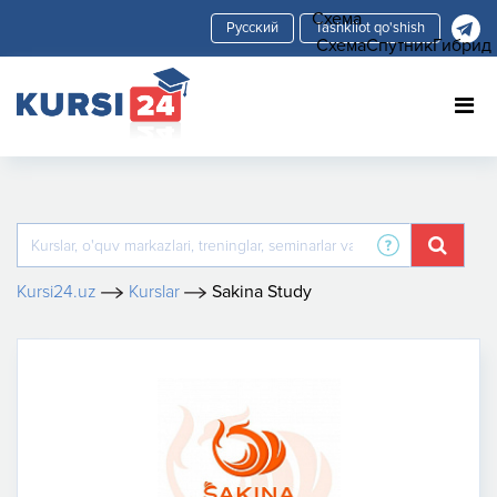
Схема
Tashkilot qo'shish
Схема
Спутник
Гибрид
Kursi24.uz
Kurslar
Sakina Study