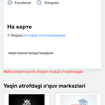
Facebook
Telegram
На карте
© Яндекс
Условия использования
мир
страна
город
улица
дом
Mahsulotlarni ko'rib chiqish moduli o'rnatilmagan
Yaqin atrofdagi o'quv markazlari