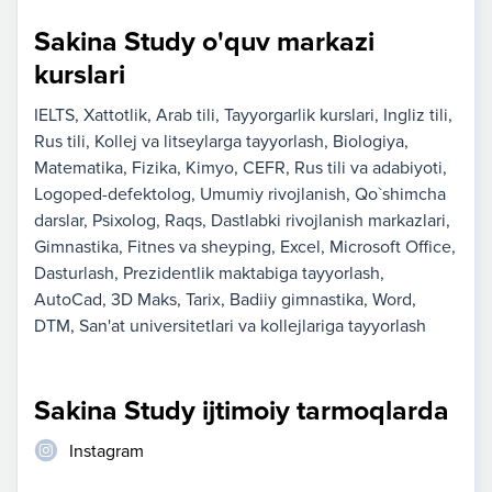
Sakina Study o'quv markazi
kurslari
IELTS
Xattotlik
Arab tili
Tayyorgarlik kurslari
Ingliz tili
Rus tili
Kollej va litseylarga tayyorlash
Biologiya
Matematika
Fizika
Kimyo
CEFR
Rus tili va adabiyoti
Logoped-defektolog
Umumiy rivojlanish
Qo`shimcha
darslar
Psixolog
Raqs
Dastlabki rivojlanish markazlari
Gimnastika
Fitnes va sheyping
Excel
Microsoft Office
Dasturlash
Prezidentlik maktabiga tayyorlash
AutoCad
3D Maks
Tarix
Badiiy gimnastika
Word
DTM
San'at universitetlari va kollejlariga tayyorlash
Sakina Study ijtimoiy tarmoqlarda
Instagram