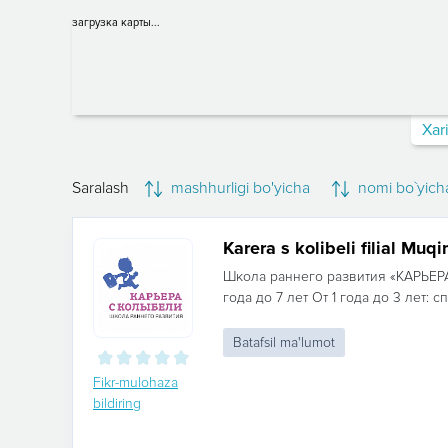
загрузка карты...
Xar
Saralash
mashhurligi bo'yicha
nomi bo`yich
Karera s kolibeli filial Muqi
Школа раннего развития «КАРЬЕР
года до 7 лет От 1 года до 3 лет: с
Batafsil ma'lumot
Fikr-mulohaza
bildiring