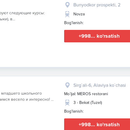
Bunyodkor prospekti, 2
ируют следующие курсы:
Novza
и), в...
Bog'lanish:
+998... ko'rsatish
Sirg`ali-6, Alaviya ko`chasi
и младшего школьного
Mo`ljal: MEROS restorani
имся весело и интересно! ...
3 - Bekat (Tuzel)
Bog'lanish:
+998... ko'rsatish