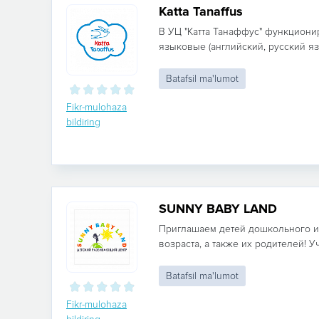
Katta Tanaffus
В УЦ "Катта Танаффус" функцион
языковые (английский, русский язык
Batafsil ma'lumot
Fikr-mulohaza
bildiring
SUNNY BABY LAND
Приглашаем детей дошкольного 
возраста, а также их родителей! Уч
Batafsil ma'lumot
Fikr-mulohaza