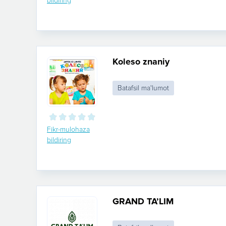
bildiring
Koleso znaniy
Batafsil ma'lumot
Fikr-mulohaza
bildiring
GRAND TA’LIM