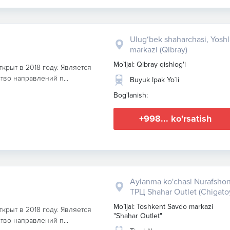
Ulug‘bek shaharchasi, Yoshl
markazi (Qibray)
Mo`ljal: Qibray qishlog'i
ткрыт в 2018 году. Является
тво направлений п...
Buyuk Ipak Yo`li
Bog'lanish:
+998... ko'rsatish
Aylanma ko'chasi Nurafshon
ТРЦ Shahar Outlet (Chigato
Mo`ljal: Toshkent Savdo markazi
ткрыт в 2018 году. Является
"Shahar Outlet"
тво направлений п...