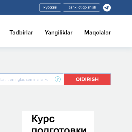
Tashkilot qo'shish
Tadbirlar
Yangiliklar
Maqolalar
QIDIRISH