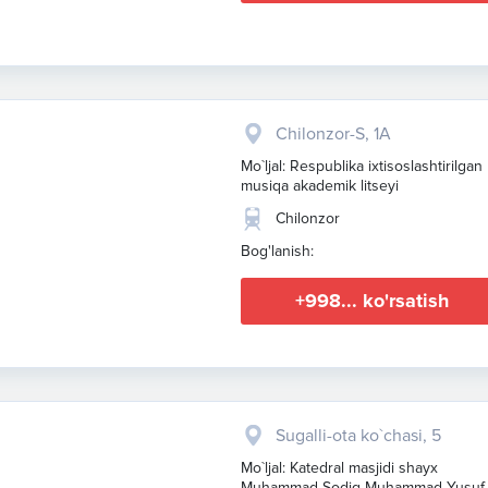
Chilonzor-S, 1A
Mo`ljal: Respublika ixtisoslashtirilgan
musiqa akademik litseyi
Chilonzor
Bog'lanish:
+998... ko'rsatish
Sugalli-ota ko`chasi, 5
Mo`ljal: Katedral masjidi shayx
Muhammad Sodiq Muhammad Yusuf