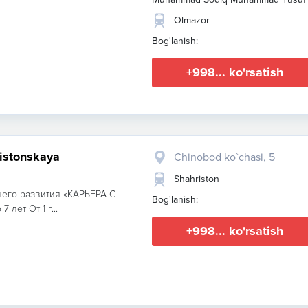
Olmazor
Bog'lanish:
+998... ko'rsatish
xristonskaya
Chinobod ko`chasi, 5
Shahriston
его развития «КАРЬЕРА С
Bog'lanish:
 лет От 1 г...
+998... ko'rsatish