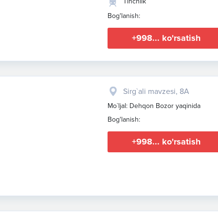
Tinchlik
Bog'lanish:
+998... ko'rsatish
Sirg`ali mavzesi, 8A
Mo`ljal: Dehqon Bozor yaqinida
Bog'lanish:
+998... ko'rsatish