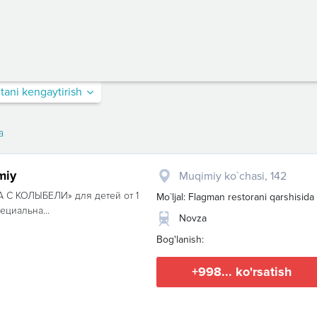
itani kengaytirish
a
miy
Muqimiy ko`chasi, 142
А С КОЛЫБЕЛИ» для детей от 1
Mo`ljal: Flagman restorani qarshisida
пециальна...
Novza
Bog'lanish:
+998... ko'rsatish