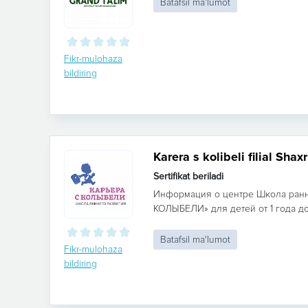
Batafsil ma'lumot
Fikr-mulohaza
bildiring
Karera s kolibeli filial Sha
Sertifikat beriladi
Информация о центре Школа ранн
КОЛЫБЕЛИ» для детей от 1 года до 7
Batafsil ma'lumot
Fikr-mulohaza
bildiring