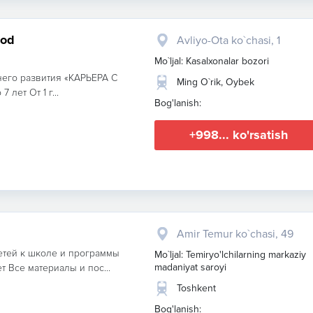
bod
Avliyo-Ota ko`chasi, 1
Mo`ljal: Kasalxonalar bozori
его развития «КАРЬЕРА С
Ming O`rik, Oybek
 лет От 1 г...
Bog'lanish:
+998... ko'rsatish
Amir Temur ko`chasi, 49
етей к школе и программы
Mo`ljal: Temiryo'lchilarning markaziy
madaniyat saroyi
т Все материалы и пос...
Toshkent
Bog'lanish: