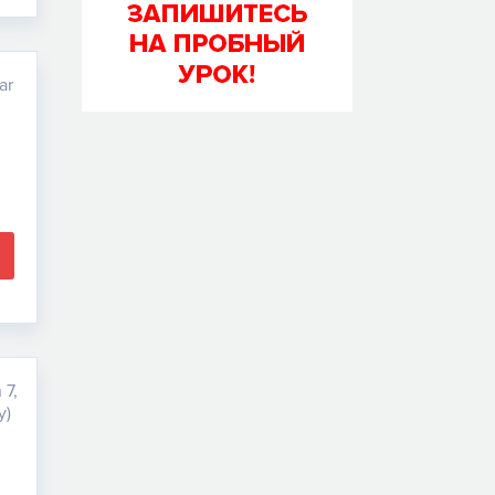
ar
 7,
y)