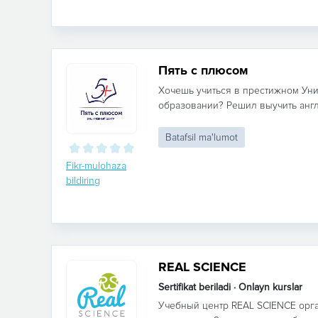
Пять с плюсом
Хочешь учиться в престижном Ун
образовании? Решил выучить англий
Batafsil ma'lumot
Fikr-mulohaza
bildiring
REAL SCIENCE
Sertifikat beriladi · Onlayn kurslar
Учебный центр REAL SCIENCE орга