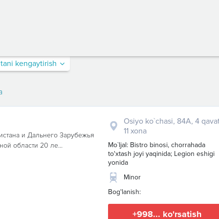
itani kengaytirish
a
Osiyo ko`chasi, 84A, 4 qavat
11 xona
истана и Дальнего Зарубежья
Mo`ljal: Bistro binosi, chorrahada
ной области 20 ле...
to'xtash joyi yaqinida; Legion eshigi
yonida
Minor
Bog'lanish:
+998... ko'rsatish