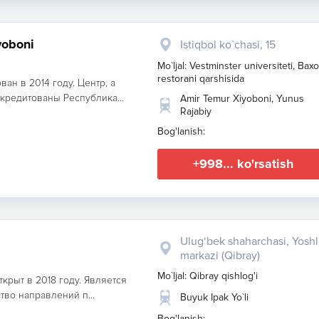
yoboni
Istiqbol ko`chasi, 15
Mo`ljal: Vestminster universiteti, Baxo
restorani qarshisida
ан в 2014 году. Центр, а
кредитованы Республика...
Amir Temur Xiyoboni, Yunus
Rajabiy
Bog'lanish:
+998... ko'rsatish
Ulug‘bek shaharchasi, Yoshl
markazi (Qibray)
Mo`ljal: Qibray qishlog'i
ткрыт в 2018 году. Является
тво направлений п...
Buyuk Ipak Yo`li
Bog'lanish: