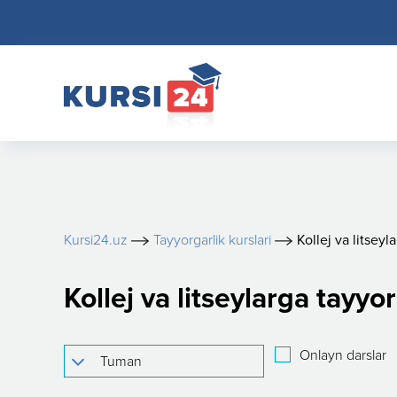
Kursi24.uz
Tayyorgarlik kurslari
Kollej va litseyl
Kollej va litseylarga tayy
Onlayn darslar