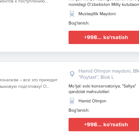
иентов к поступлению...
nomidagi O'zbekiston Milliy kutubxon
Mustaqillik Maydoni
Bog'lanish:
+998... ko'rsatish
Hamid Olimjon maydoni, B
“Poytaxt”, Blok L
ионализм – все это приходит
Mo`ljal: eski konservatoriya, "Safiya"
ыковую подготовку! О...
qandolat mahsulotlari
Hamid Olimjon
Bog'lanish:
+998... ko'rsatish