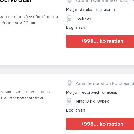
xxor ko`chasi
Abdulla Qahhor ko`chasi, 4
Mo`ljal: Baraka milliy taomlar
о единственный учебный центр
Toshkent
 более чем 30 нап...
Bog'lanish:
+998... ko'rsatish
Amir Temur shoh ko`chasi, 
о уникальная возможность
Mo`ljal: Fedorovich klinikasi.
ими преподавателями, ...
Ming O`rik, Oybek
Bog'lanish:
+998... ko'rsatish