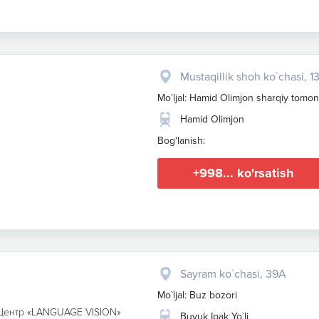
Mustaqillik shoh ko`chasi, 1
Mo`ljal: Hamid Olimjon sharqiy tomon
Hamid Olimjon
Bog'lanish:
+998... ko'rsatish
Sayram ko`chasi, 39A
Mo`ljal: Buz bozori
ентр «LANGUAGE VISION»
Buyuk Ipak Yo`li