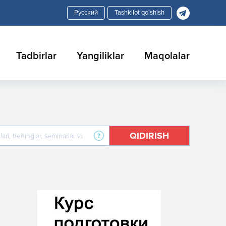
Tashkilot qo'shish
Tadbirlar
Yangiliklar
Maqolalar
QIDIRISH