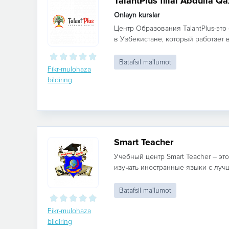
TalantPlus filial Abdulla Qa
Onlayn kurslar
Центр Образования TalantPlus-эт
в Узбекистане, который работает в
Batafsil ma'lumot
Fikr-mulohaza
bildiring
Smart Teacher
Учебный центр Smart Teacher – эт
изучать иностранные языки с лучш
Batafsil ma'lumot
Fikr-mulohaza
bildiring