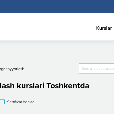
Kurslar
arga tayyorlash
orlash kurslari Toshkentda
Sertifikat beriladi