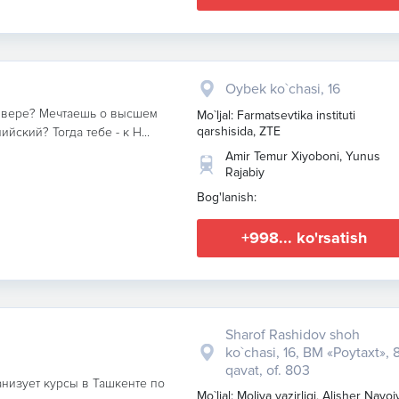
Oybek ko`chasi, 16
ивере? Мечтаешь о высшем
Mo`ljal: Farmatsevtika instituti
qarshisida, ZTE
ский? Тогда тебе - к Н...
Amir Temur Xiyoboni, Yunus
Rajabiy
Bog'lanish:
+998... ko'rsatish
Sharof Rashidov shoh
ko`chasi, 16, BM «Poytaxt», 
qavat, of. 803
низует курсы в Ташкенте по
Mo`ljal: Moliya vazirligi, Alisher Navoi