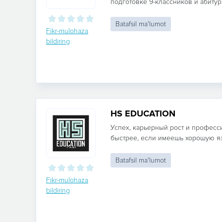
подготовке 9-классников и абитур
Batafsil ma'lumot
Fikr-mulohaza
bildiring
HS EDUCATION
Успех, карьерный рост и професс
быстрее, если имеешь хорошую яз
Batafsil ma'lumot
Fikr-mulohaza
bildiring