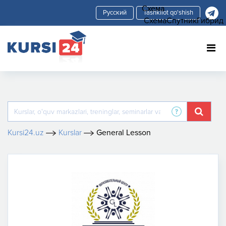
Схема
Tashkilot qo'shish
Схема
Спутник
Гибрид
Kursi24.uz
Kurslar
General Lesson