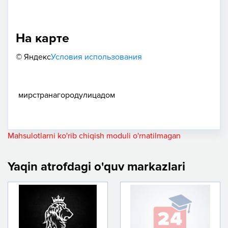
На карте
© Яндекс
Условия использования
мир
страна
город
улица
дом
Mahsulotlarni ko'rib chiqish moduli o'rnatilmagan
Yaqin atrofdagi o'quv markazlari