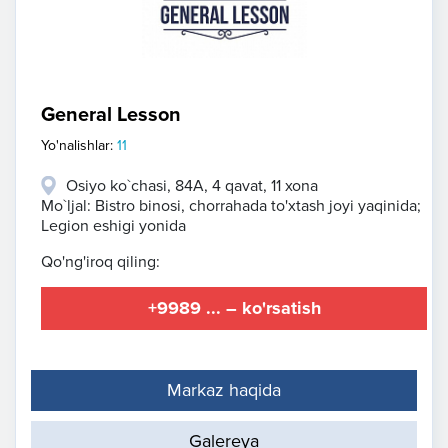
General Lesson
Yo'nalishlar:
11
Osiyo ko`chasi, 84A, 4 qavat, 11 xona
Mo`ljal: Bistro binosi, chorrahada to'xtash joyi yaqinida;
Legion eshigi yonida
Qo'ng'iroq qiling:
+9989 ... – ko'rsatish
Markaz haqida
Galereya