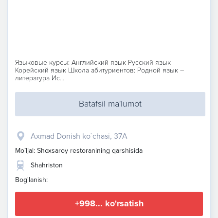
Языковые курсы: Английский язык Русский язык
Корейский язык Школа абитуриентов: Родной язык –
литература Ис...
Batafsil ma'lumot
Axmad Donish ko`chasi, 37A
Mo`ljal: Shoxsaroy restoranining qarshisida
Shahriston
Bog'lanish:
+998... ko'rsatish