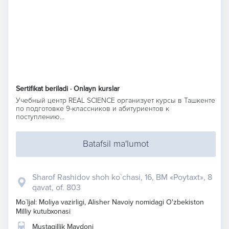
Sertifikat beriladi · Onlayn kurslar
Учебный центр REAL SCIENCE организует курсы в Ташкенте
по подготовке 9-классников и абитуриентов к
поступлению...
Batafsil ma'lumot
Sharof Rashidov shoh ko`chasi, 16, BM «Poytaxt», 8
qavat, of. 803
Mo`ljal: Moliya vazirligi, Alisher Navoiy nomidagi O'zbekiston
Milliy kutubxonasi
Mustaqillik Maydoni