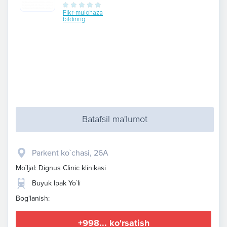
Fikr-mulohaza
bildiring
Batafsil ma'lumot
Parkent ko`chasi, 26A
Mo`ljal: Dignus Clinic klinikasi
Buyuk Ipak Yo`li
Bog'lanish:
+998... ko'rsatish