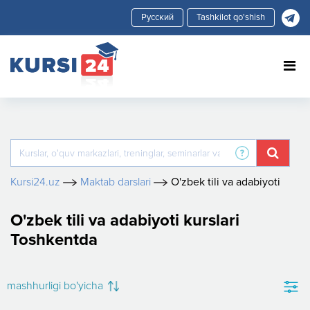
Tashkilot qo'shish
Kursi24.uz
Maktab darslari
O'zbek tili va adabiyoti
O'zbek tili va adabiyoti kurslari
Toshkentda
mashhurligi bo'yicha