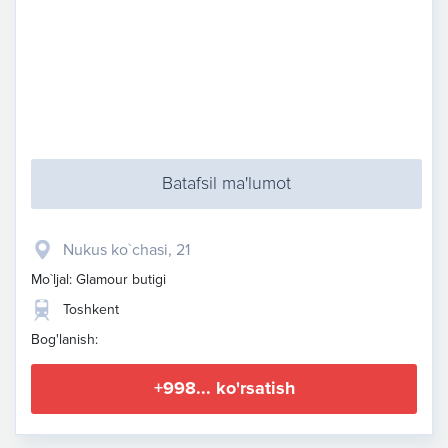
Batafsil ma'lumot
Nukus ko`chasi, 21
Mo`ljal: Glamour butigi
Toshkent
Bog'lanish:
+998... ko'rsatish