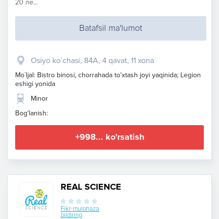
20 ле...
Batafsil ma'lumot
Osiyo ko`chasi, 84A, 4 qavat, 11 xona
Mo`ljal: Bistro binosi, chorrahada to'xtash joyi yaqinida; Legion
eshigi yonida
Minor
Bog'lanish:
+998... ko'rsatish
REAL SCIENCE
Fikr-mulohaza
bildiring