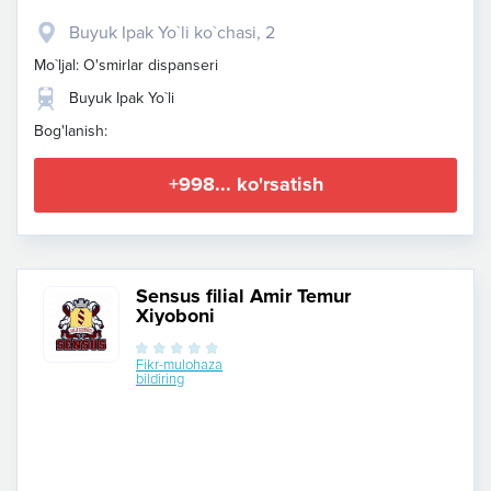
Buyuk Ipak Yo`li ko`chasi, 2
Mo`ljal: O'smirlar dispanseri
Buyuk Ipak Yo`li
Bog'lanish:
+998... ko'rsatish
Sensus filial Amir Temur
Xiyoboni
Fikr-mulohaza
bildiring