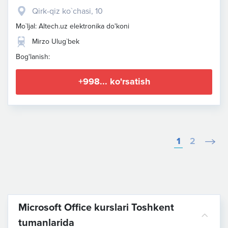
Qirk-qiz ko`chasi, 10
Mo`ljal: Altech.uz elektronika do'koni
Mirzo Ulug`bek
Bog'lanish:
+998... ko'rsatish
1
2
Microsoft Office kurslari Toshkent
tumanlarida