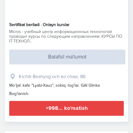
Sertifikat beriladi · Onlayn kurslar
Micros - учебный центр информационных технологий
проводит курсы по следующим направлениям: КУРСЫ ПО
IT-ТЕХНОЛ...
Batafsil ma'lumot
Kichik Beshyog`och ko`chasi, 86
Mo`ljal: kafe "Lyabi-Xauz", sobiq. tog'lar. GAI Glinka
Bog'lanish:
+998... ko'rsatish