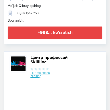
Mo`ljal: Qibray qishlog'i
Buyuk Ipak Yo`li
Bog'lanish:
+998... ko'rsatish
Центр профессий
Skillline
Fikr-mulohaza
bildiring