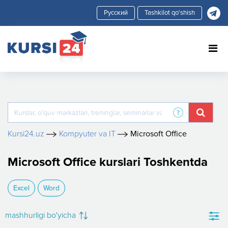
Tashkilot qo'shish
Kursi24.uz
Kompyuter va IT
Microsoft Office
Microsoft Office kurslari Toshkentda
Excel
Word
mashhurligi bo'yicha