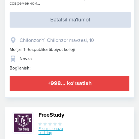
современном...
Batafsil ma'lumot
Chilonzor-Y, Chilonzor mavzesi, 10
Mo`ljal: 1-Respublika tibbiyot kolleji
Novza
Bog'lanish:
+998... ko'rsatish
FreeStudy
Fikr-mulohaza
bildiring