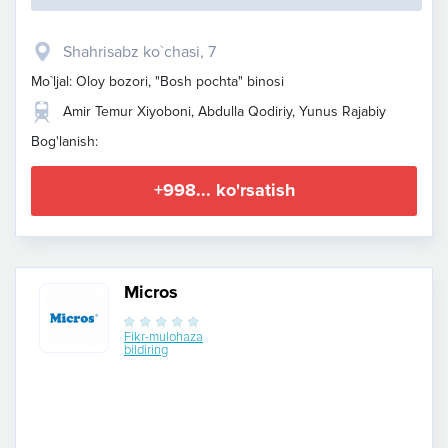
Shahrisabz ko`chasi, 7
Mo`ljal: Oloy bozori, "Bosh pochta" binosi
Amir Temur Xiyoboni, Abdulla Qodiriy, Yunus Rajabiy
Bog'lanish:
+998... ko'rsatish
Micros
Fikr-mulohaza
bildiring