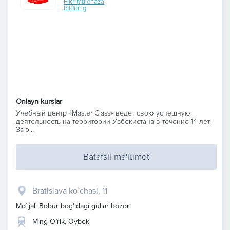
Fikr-mulohaza
bildiring
Onlayn kurslar
Учебный центр «Master Class» ведет свою успешную
деятельность на территории Узбекистана в течение 14 лет.
За э...
Batafsil ma'lumot
Bratislava ko`chasi, 11
Mo`ljal: Bobur bog'idagi gullar bozori
Ming O`rik, Oybek