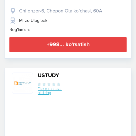
Chilonzor-6, Chopon Ota ko`chasi, 60A
Mirzo Ulug`bek
Bog'lanish:
+998... ko'rsatish
USTUDY
Fikr-mulohaza
bildiring