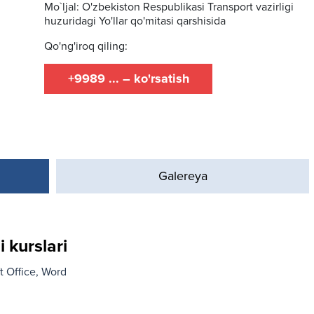
Mo`ljal: O'zbekiston Respublikasi Transport vazirligi
huzuridagi Yo'llar qo'mitasi qarshisida
Qo'ng'iroq qiling:
+9989 ... – ko'rsatish
Galereya
 kurslari
t Office
Word