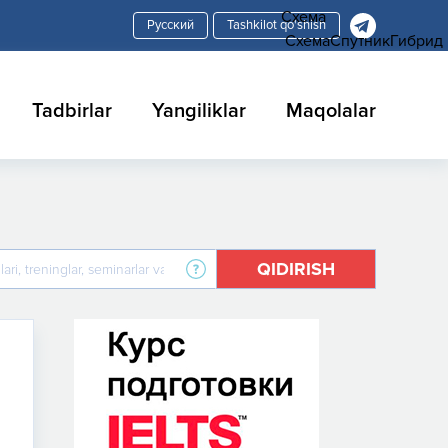
Схема
Tashkilot qo'shish
Схема
Спутник
Гибрид
Tadbirlar
Yangiliklar
Maqolalar
QIDIRISH