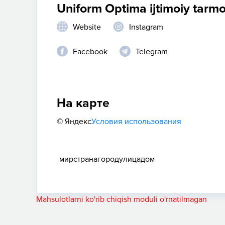
Uniform Optima ijtimoiy tarm
Website
Instagram
Facebook
Telegram
На карте
© Яндекс
Условия использования
мир
страна
город
улица
дом
Mahsulotlarni ko'rib chiqish moduli o'rnatilmagan