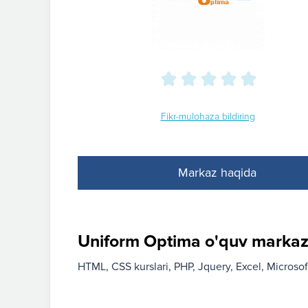
Fikr-mulohaza bildiring
Markaz haqida
Uniform Optima o'quv markazi
HTML, CSS kurslari
PHP
Jquery
Excel
Microsof