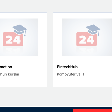
omotion
FintechHub
chun kurslar
Kompyuter va IT