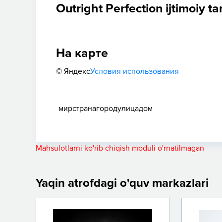
Outright Perfection ijtimoiy t
На карте
© Яндекс
Условия использования
мир
страна
город
улица
дом
Mahsulotlarni ko'rib chiqish moduli o'rnatilmagan
Yaqin atrofdagi o'quv markazlari