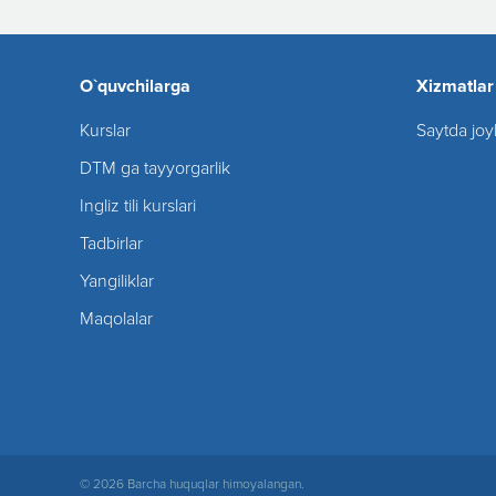
O`quvchilarga
Xizmatlar
Kurslar
Saytda joy
DTM ga tayyorgarlik
Ingliz tili kurslari
Tadbirlar
Yangiliklar
Maqolalar
© 2026 Barcha huquqlar himoyalangan.