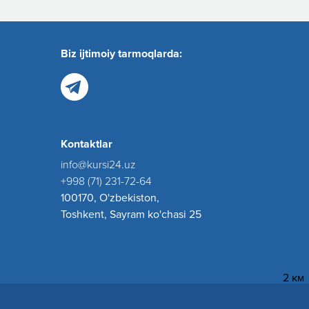
Biz ijtimoiy tarmoqlarda:
Kontaktlar
info@kursi24.uz
+998 (71) 231-72-64
100170, O'zbekiston,
Toshkent, Sayram ko'chasi 25
2 км