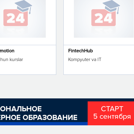
omotion
FintechHub
chun kurslar
Kompyuter va IT