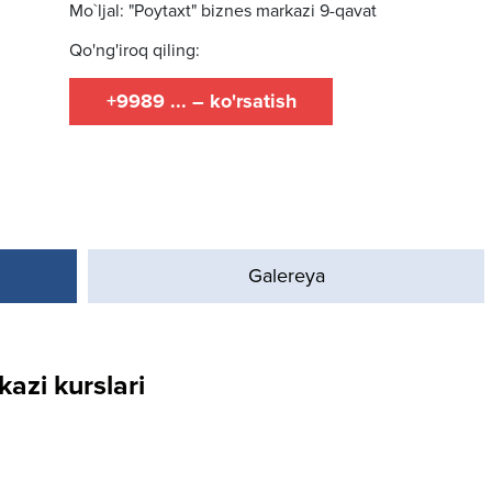
Mo`ljal: "Poytaxt" biznes markazi 9-qavat
Qo'ng'iroq qiling:
+9989 ... – ko'rsatish
Galereya
azi kurslari