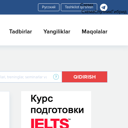
Схема
Tashkilot qo'shish
Схема
Спутник
Гибрид
Tadbirlar
Yangiliklar
Maqolalar
QIDIRISH