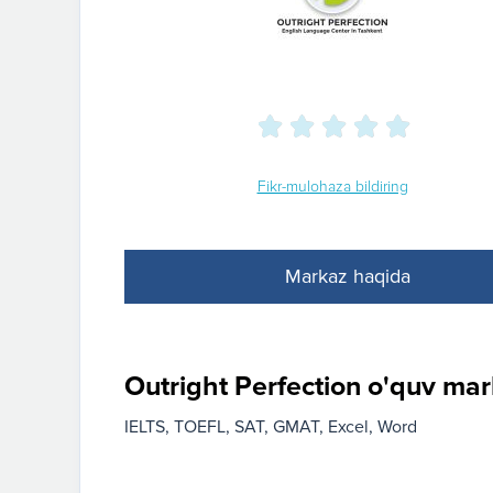
Fikr-mulohaza bildiring
Markaz haqida
Outright Perfection o'quv mark
IELTS
TOEFL
SAT
GMAT
Excel
Word