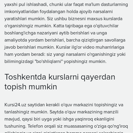
yaxshi pul ishlashadi, chunki ular faqat ma'lum dasturlarning
imkoniyatlaridan foydalangan holda ajoyib narsalarni
yaratishlari mumkin. Siz ushbu biznesni maxsus kurslarda
o'rganishingiz mumkin. Katta tajribaga ega o'qituvchilar
boshlang'ichga nazariyani aytib berishlari va unga
amaliyotda yordam berishlari, barcha qiziqtirgan savollarga
javob berishlari mumkin. Kurslar ilg'or video muharrirlariga
ham yordam beradi: siz yangi narsalarni o'rganishingiz yoki
bilimingizdagi "bo'shliqlarni" yopishingiz mumkin.
Toshkentda kurslarni qayerdan
topish mumkin
Kursi24.uz saytidan kerakli o'quv markazini topishingiz va
tanlashingiz mumkin. Saytda o'quv markazining manzili
mavjud, qaysi biri uyga yoki ishga yaqinroq ekanligini
tushuning. Telefon orqali siz muassasaning o'ziga qo'ng'iroq