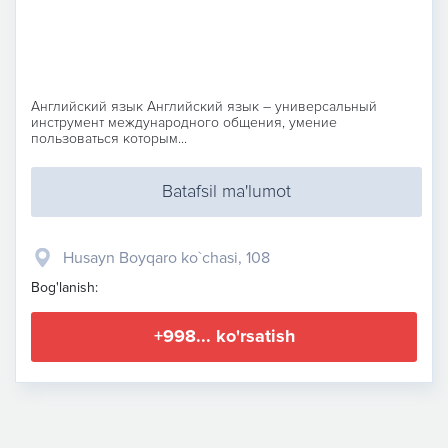
Английский язык Английский язык – универсальный
инструмент международного общения, умение
пользоваться которым...
Batafsil ma'lumot
Husayn Boyqaro ko`chasi, 108
Bog'lanish:
+998... ko'rsatish