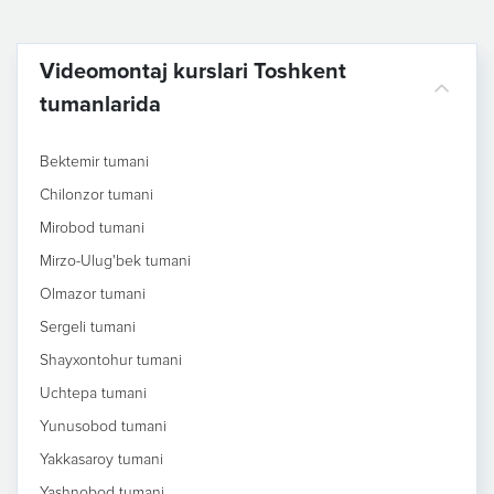
Videomontaj kurslari Toshkent
tumanlarida
Bektemir tumani
Chilonzor tumani
Mirobod tumani
Mirzo-Ulug'bek tumani
Olmazor tumani
Sergeli tumani
Shayxontohur tumani
Uchtepa tumani
Yunusobod tumani
Yakkasaroy tumani
Yashnobod tumani