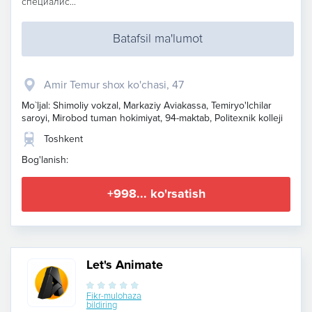
специалис...
Batafsil ma'lumot
Amir Temur shox ko'chasi, 47
Mo`ljal: Shimoliy vokzal, Markaziy Aviakassa, Temiryo'lchilar
saroyi, Mirobod tuman hokimiyat, 94-maktab, Politexnik kolleji
Toshkent
Bog'lanish:
+998... ko'rsatish
Let's Animate
Fikr-mulohaza
bildiring