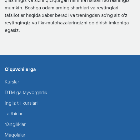
qilishingiz va sizni qiziqtirgan hamma narsani so'rashingiz
mumkin. Boshqa odamlarning sharhlari va reytinglari
tafsilotlar haqida xabar beradi va treningdan so'ng siz o'z
reytingingiz va fikr-mulohazalaringizni qoldirish imkoniga
egasiz.
O`quvchilarga
Kurslar
DTM ga tayyorgarlik
Ingliz tili kurslari
Tadbirlar
Yangiliklar
Maqolalar