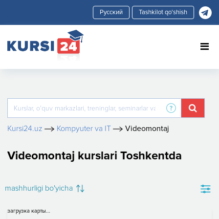
Tashkilot qo'shish
Kursi24.uz
Kompyuter va IT
Videomontaj
Videomontaj kurslari Toshkentda
mashhurligi bo'yicha
загрузка карты...