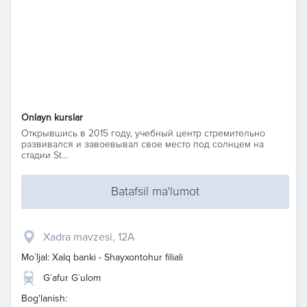
Onlayn kurslar
Открывшись в 2015 году, учебный центр стремительно
развивался и завоевывал свое место под солнцем на
стадии St...
Batafsil ma'lumot
Xadra mavzesi, 12A
Mo`ljal: Xalq banki - Shayxontohur filiali
G`afur G`ulom
Bog'lanish: