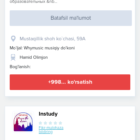
образовательных &nb...
Batafsil ma'lumot
Mustaqillik shoh ko`chasi, 59A
Mo`ljal: Whymusic musiqiy do'koni
Hamid Olimjon
Bog'lanish:
+998... ko'rsatish
Instudy
Fikr-mulohaza
bildiring