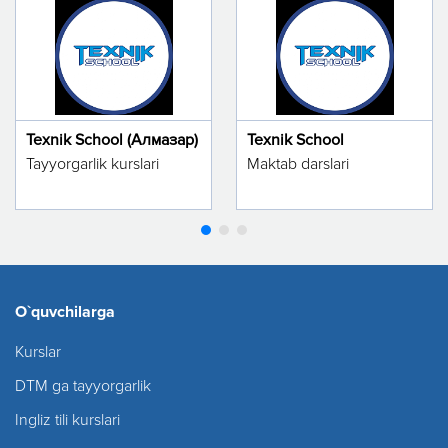
Texnik School (Алмазар)
Texnik School
Tayyorgarlik kurslari
Maktab darslari
O`quvchilarga
Kurslar
DTM ga tayyorgarlik
Ingliz tili kurslari