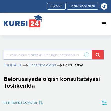
Tashkilot qo'shish
Kursi24.uz
Chet elda o'qish
Belorussiya
Belorussiyada o'qish konsultatsiyasi
Toshkentda
mashhurligi bo'yicha