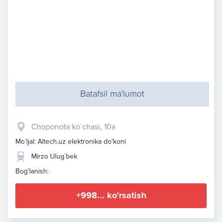
Batafsil ma'lumot
​Choponota ko`chasi, 10a
Mo`ljal: Altech.uz elektronika do'koni
Mirzo Ulug`bek
Bog'lanish:
+998... ko'rsatish