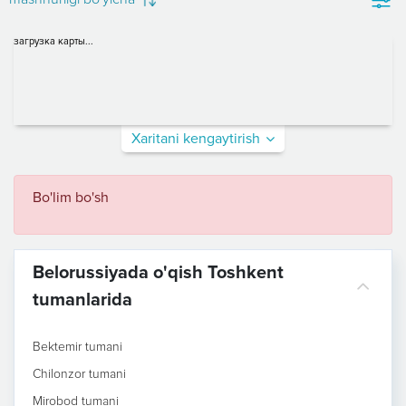
загрузка карты...
Xaritani kengaytirish
Bo'lim bo'sh
Belorussiyada o'qish Toshkent
tumanlarida
Bektemir tumani
Chilonzor tumani
Mirobod tumani