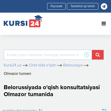
Tashkilot qo'shish
Kursi24.uz
Chet elda o'qish
Belorussiya
Olmazor tumani
Belorussiyada o'qish konsultatsiyasi
Olmazor tumanida
mashhurligi bo'yicha