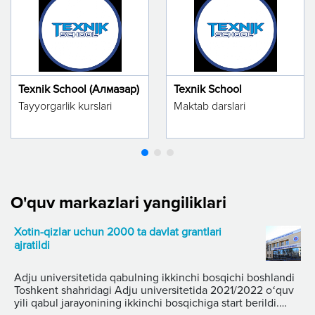
Texnik School (Алмазар)
Texnik School
Tayyorgarlik kurslari
Maktab darslari
O'quv markazlari yangiliklari
Xotin-qizlar uchun 2000 ta davlat grantlari
ajratildi
Adju universitetida qabulning ikkinchi bosqichi boshlandi
Toshkent shahridagi Adju universitetida 2021/2022 oʻquv
yili qabul jarayonining ikkinchi bosqichiga start berildi.