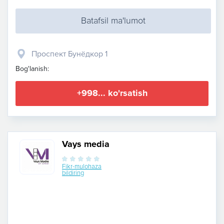
Batafsil ma'lumot
Проспект Бунёдкор 1
Bog'lanish:
+998... ko'rsatish
Vays media
Fikr-mulohaza
bildiring