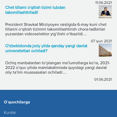
11.06.2021
Abituriyentlar quyidagi uchta taʼlim yoʻnalishiga hujjat
Chet tillarni o'qitish tizimi tubdan
topshirishlari mumkin.
takomillashtiriladi!
Prezident Shavkat Mirziyoyev raisligida 6-may kuni chet
tillarini o‘qitish tizimini takomillashtirish chora-tadbirlari
yuzasidan videoselektor yig‘ilishi o‘tkazildi.
Mamlakatimizda har yili ilm-fanning bir nechta yo‘nalishi
07 iyun 2021
tanlab olinib, alohida e’tibor bilan rivojlantirilmoqda. Bu yil
O'zbekistonda joriy yilda qanday yangi davlat
fizika va chet tillari ana shunday ustuvor sohalar etib
universitetlari ochiladi?
belgilangan.
Ochiq manbalardan to’plangan ma’lumotlarga ko’ra, 2021-
2022 o’quv yilida mamlakatimixda quyidagi yangi davlat
oliy ta’lim muassasalari ochiladi:
Qoraqalpoq Qishloq xo'jaligi va agrotexnologiya instituti
01.06.2021
Jizzax Ijtimoiy-iqtisodiy universiteti.
O`quvchilarga
Kurslar