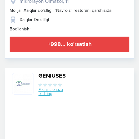
mikrorayon Olmazor, 11
Mo`ljal: Xalqlar do'stligi, "Navro'z" restorani qarshisida
Xalqlar Do`stligi
Bog'lanish:
+998... ko'rsatish
GENIUSES
Fikr-mulohaza
bildiring