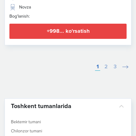
Novza
Bog'lanish:
+998... ko'rsatish
1
2
3
Toshkent tumanlarida
Bektemir tumani
Chilonzor tumani