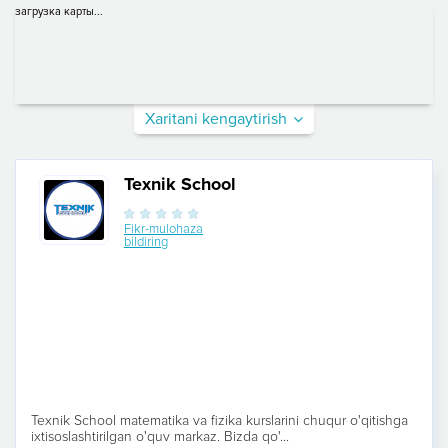
загрузка карты...
Xaritani kengaytirish
Texnik School
Fikr-mulohaza
bildiring
Texnik School matematika va fizika kurslarini chuqur o'qitishga
ixtisoslashtirilgan o'quv markaz. Bizda qo'...