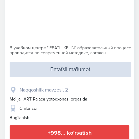
В учебном центре "IFFATLI KELIN" образовательный процесс
проводится по современной методике, согласн...
Batafsil ma'lumot
Naqqoshlik mavzesi, 2
Mo`ljal: ART Palace yotoqxonasi orqasida
Chilonzor
Bog'lanish:
+998... ko'rsatish