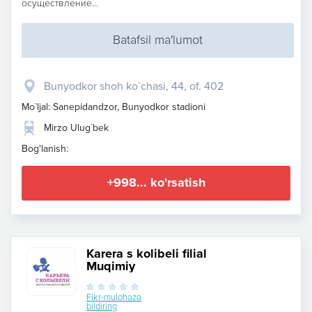
осуществление...
Batafsil ma'lumot
Bunyodkor shoh ko`chasi, 44, of. 402
Mo`ljal: Sanepidandzor, Bunyodkor stadioni
Mirzo Ulug`bek
Bog'lanish:
+998... ko'rsatish
Karera s kolibeli filial
Muqimiy
Fikr-mulohaza
bildiring