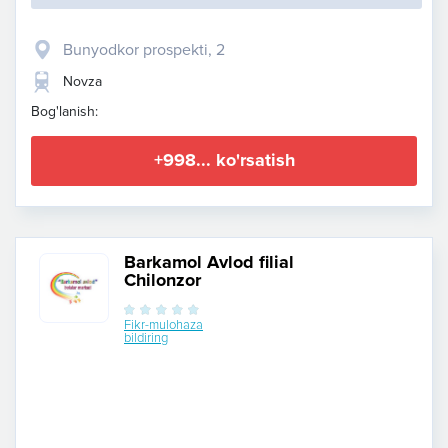
Bunyodkor prospekti, 2
Novza
Bog'lanish:
+998... ko'rsatish
Barkamol Avlod filial
Chilonzor
Fikr-mulohaza
bildiring