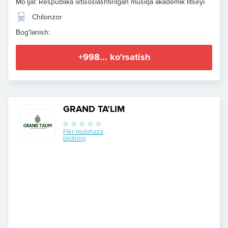
Mo`ljal: Respublika ixtisoslashtirilgan musiqa akademik litseyi
Chilonzor
Bog'lanish:
+998... ko'rsatish
GRAND TA’LIM
Fikr-mulohaza
bildiring