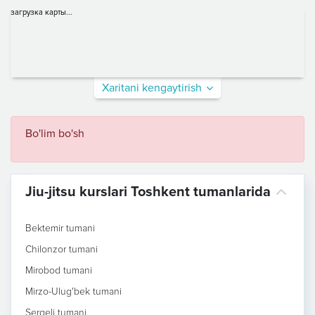
загрузка карты...
Xaritani kengaytirish
Bo'lim bo'sh
Jiu-jitsu kurslari Toshkent tumanlarida
Bektemir tumani
Chilonzor tumani
Mirobod tumani
Mirzo-Ulug'bek tumani
Sergeli tumani