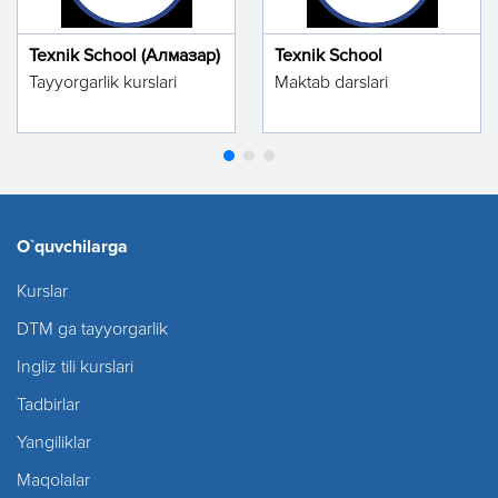
Texnik School (Алмазар)
Texnik School
Tayyorgarlik kurslari
Maktab darslari
O`quvchilarga
Kurslar
DTM ga tayyorgarlik
Ingliz tili kurslari
Tadbirlar
Yangiliklar
Maqolalar