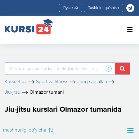
Tashkilot qo'shish
Kursi24.uz
Sport va fitness
Jang san'atlari
Jiu-jitsu
Olmazor tumani
Jiu-jitsu kurslari Olmazor tumanida
mashhurligi bo'yicha