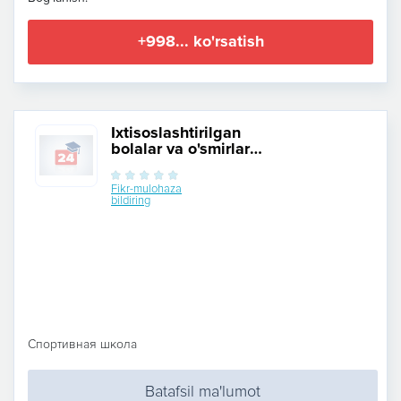
+998... ko'rsatish
Ixtisoslashtirilgan
bolalar va o'smirlar
sport maktabi №2
Fikr-mulohaza
bildiring
Спортивная школа
Batafsil ma'lumot