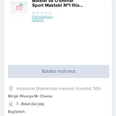
Bolalar va O'smirlar
Sport Maktabi №1 filial
Qo`yliq
Fikr-mulohaza
bildiring
Batafsil ma'lumot
Aviasozlar Shaharchasi mavzesi, 4-kvartal, 50A
Mo`ljal: Pitseriya Mr. Cheese
7 - Bekat (Qo`yliq)
Bog'lanish: