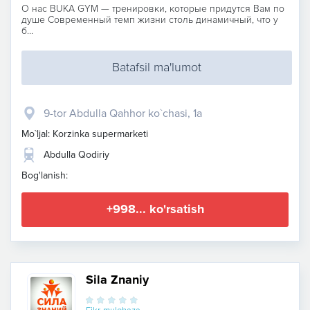
О нас BUKA GYM — тренировки, которые придутся Вам по
душе Современный темп жизни столь динамичный, что у
б...
Batafsil ma'lumot
9-tor Abdulla Qahhor ko`chasi, 1a
Mo`ljal: Korzinka supermarketi
Abdulla Qodiriy
Bog'lanish:
+998... ko'rsatish
Sila Znaniy