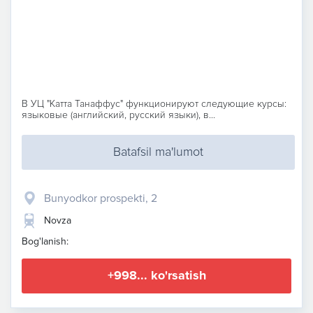
В УЦ "Катта Танаффус" функционируют следующие курсы:
языковые (английский, русский языки), в...
Batafsil ma'lumot
Bunyodkor prospekti, 2
Novza
Bog'lanish:
+998... ko'rsatish