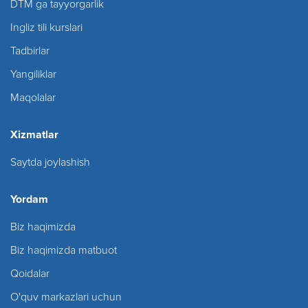
DTM ga tayyorgarlik
Ingliz tili kurslari
Tadbirlar
Yangiliklar
Maqolalar
Xizmatlar
Saytda joylashish
Yordam
Biz haqimizda
Biz haqimizda matbuot
Qoidalar
O'quv markazlari uchun