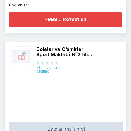
Bog'lanish:
+998... ko'rsatish
Bolalar va O'smirlar
Sport Maktabi №2 filial
Uchtepa
Fikr-mulohaza
bildiring
Batafsil ma'lumot