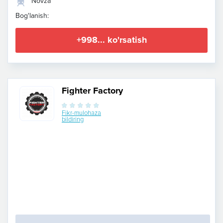
Novza
Bog'lanish:
+998... ko'rsatish
Fighter Factory
Fikr-mulohaza
bildiring