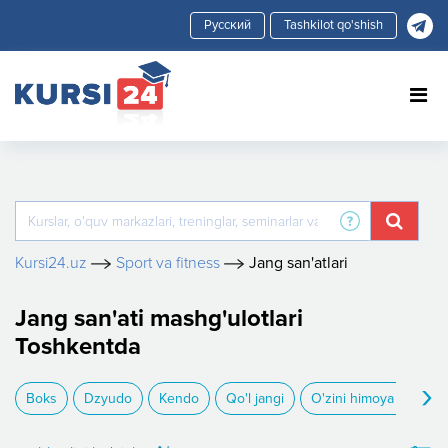
Tashkilot qo'shish
Kursi24.uz
Sport va fitness
Jang san'atlari
Jang san'ati mashg'ulotlari
Toshkentda
›
Boks
Dzyudo
Kendo
Qo'l jangi
O'zini himoya qilish