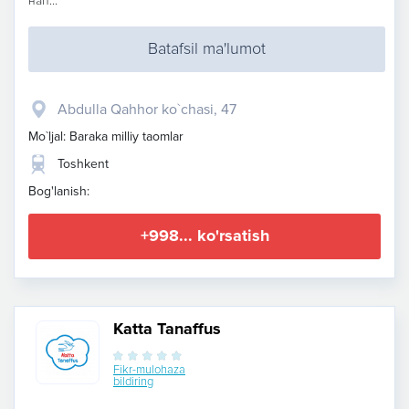
нап...
Batafsil ma'lumot
Abdulla Qahhor ko`chasi, 47
Mo`ljal: Baraka milliy taomlar
Toshkent
Bog'lanish:
+998... ko'rsatish
Katta Tanaffus
Fikr-mulohaza
bildiring