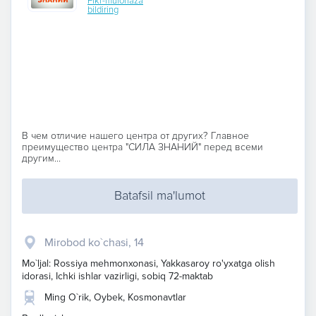
Fikr-mulohaza
bildiring
В чем отличие нашего центра от других? Главное
преимущество центра "СИЛА ЗНАНИЙ" перед всеми
другим...
Batafsil ma'lumot
Mirobod ko`chasi, 14
Mo`ljal: Rossiya mehmonxonasi, Yakkasaroy ro'yxatga olish
idorasi, Ichki ishlar vazirligi, sobiq 72-maktab
Ming O`rik, Oybek, Kosmonavtlar