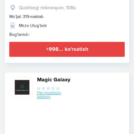
​Qushbegi mikrorayon, 108a
Mo`ljal: 319-maktab
Mirzo Ulug`bek
Bog'lanish:
+998... ko'rsatish
Magic Galaxy
Fikr-mulohaza
bildiring