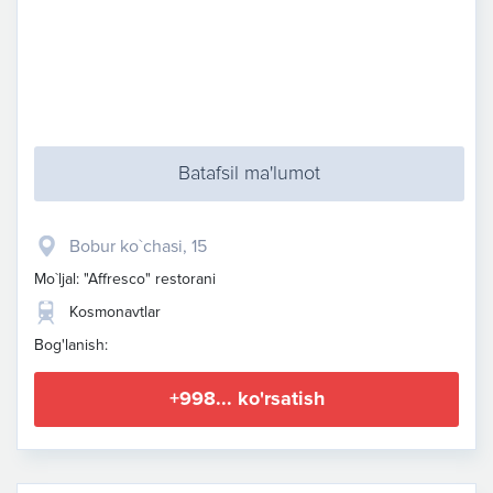
Batafsil ma'lumot
Bobur ko`chasi, 15
Mo`ljal: "Affresco" restorani
Kosmonavtlar
Bog'lanish:
+998... ko'rsatish