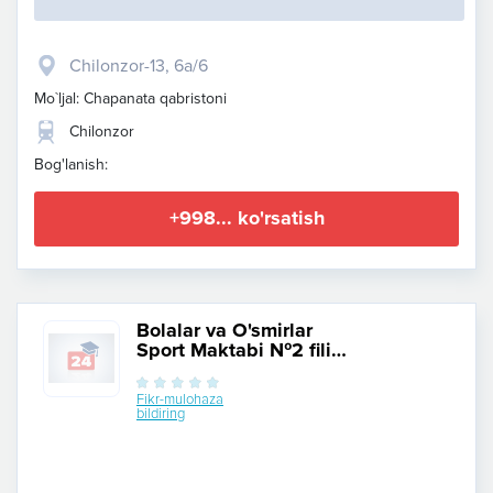
Chilonzor-​13, 6a/6
Mo`ljal: Chapanata qabristoni
Chilonzor
Bog'lanish:
+998... ko'rsatish
Bolalar va O'smirlar
Sport Maktabi №2 filial
Aviasozlar
Fikr-mulohaza
bildiring