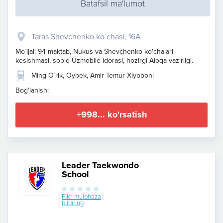
Batafsil ma'lumot
Taras Shevchenko ko`chasi, 16A
Mo`ljal: 94-maktab, Nukus va Shevchenko ko'chalari
kesishmasi, sobiq Uzmobile idorasi, hozirgi Aloqa vazirligi.
Ming O`rik, Oybek, Amir Temur Xiyoboni
Bog'lanish:
+998... ko'rsatish
Leader Taekwondo
School
Fikr-mulohaza
bildiring