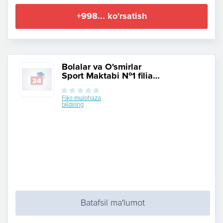
+998... ko'rsatish
Bolalar va O'smirlar
Sport Maktabi №1 filial
Kushbegi
Fikr-mulohaza
bildiring
Batafsil ma'lumot