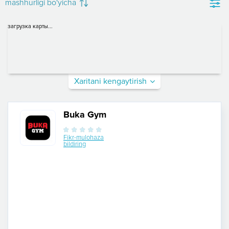
mashhurligi bo'yicha
загрузка карты...
Xaritani kengaytirish
Buka Gym
Fikr-mulohaza
bildiring