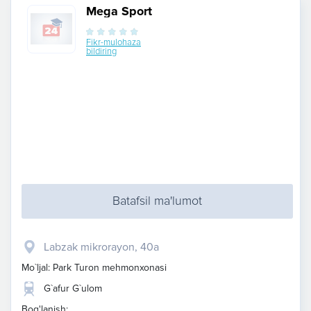
Mega Sport
Fikr-mulohaza
bildiring
Batafsil ma'lumot
​Labzak mikrorayon, 40a
Mo`ljal: Park Turon mehmonxonasi
G`afur G`ulom
Bog'lanish: