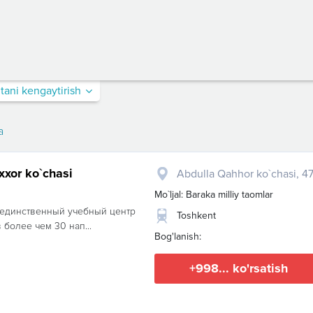
itani kengaytirish
a
xxor ko`chasi
Abdulla Qahhor ko`chasi, 4
Mo`ljal: Baraka milliy taomlar
о единственный учебный центр
Toshkent
 более чем 30 нап...
Bog'lanish:
+998... ko'rsatish