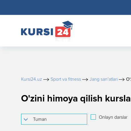
Kursi24.uz
Sport va fitness
Jang san'atlari
O'
O'zini himoya qilish kursl
Onlayn darslar