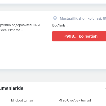
Mustaqillik shoh ko`chasi, 8
портивно-оздоровительным
Bog'lanish:
eal Fitness&...
+998... ko'rsatish
tumanlarida
Mirobod tumani
Mirzo-Ulug'bek tumani