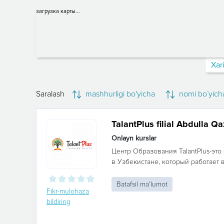
загрузка карты...
Xar
Saralash
mashhurligi bo'yicha
nomi bo`yich
TalantPlus filial Abdulla Qa
Onlayn kurslar
Центр Образования TalantPlus-эт
в Узбекистане, который работает в
Batafsil ma'lumot
Fikr-mulohaza
bildiring