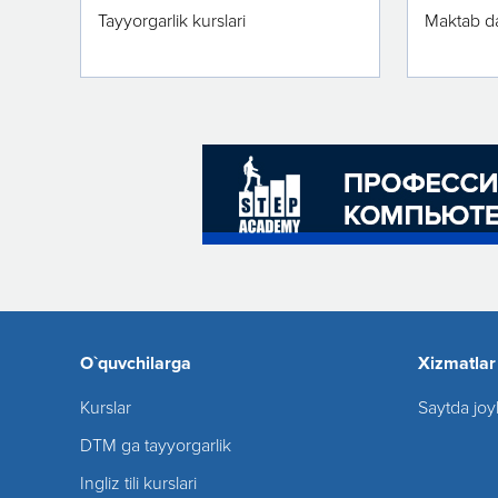
Tayyorgarlik kurslari
Maktab da
O`quvchilarga
Xizmatlar
Kurslar
Saytda joy
DTM ga tayyorgarlik
Ingliz tili kurslari