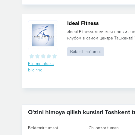
Ideal Fitness
«Ideal Fitness» является новым с
клубом в самом центре Ташкента! "Id
Batafsil ma'lumot
Fikr-mulohaza
bildiring
O'zini himoya qilish kurslari Toshkent 
Bektemir tumani
Chilonzor tumani