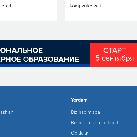
rslari
Kompyuter va IT
Yordam
lashish
Biz haqimizda
Biz haqimizda matbuot
Qoidalar