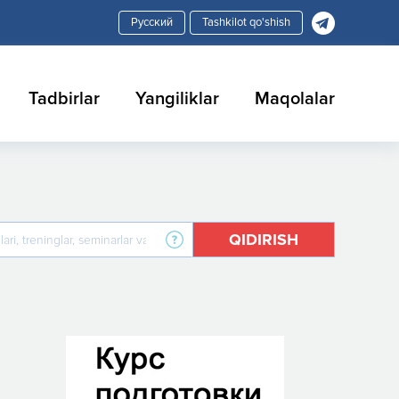
Tashkilot qo'shish
Tadbirlar
Yangiliklar
Maqolalar
QIDIRISH