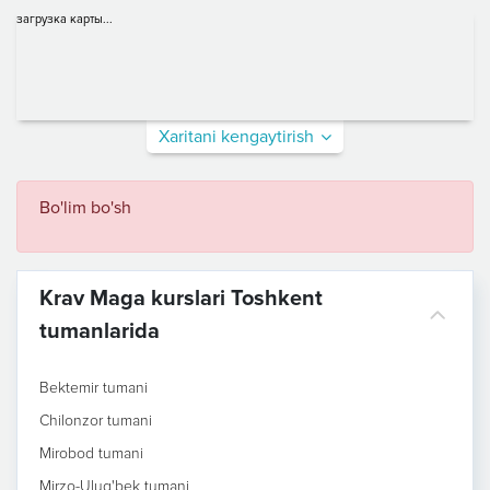
загрузка карты...
Xaritani kengaytirish
Bo'lim bo'sh
Krav Maga kurslari Toshkent
tumanlarida
Bektemir tumani
Chilonzor tumani
Mirobod tumani
Mirzo-Ulug'bek tumani