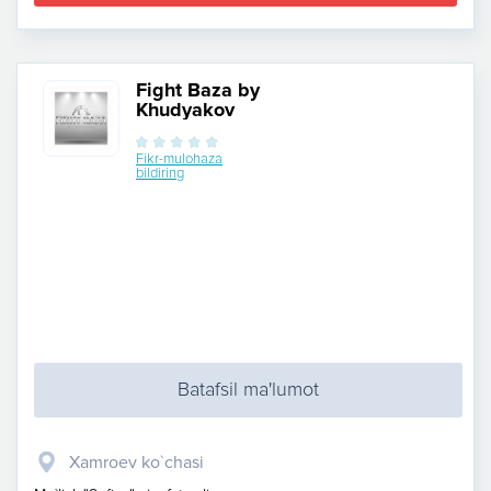
Fight Baza by
Khudyakov
Fikr-mulohaza
bildiring
Batafsil ma'lumot
Xamroev ko`chasi