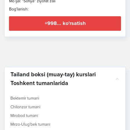
Mo`ljal: "Sofiya" ziyofat zali
Bog'lanish:
+998... ko'rsatish
Tailand boksi (muay-tay) kurslari
Toshkent tumanlarida
Bektemir tumani
Chilonzor tumani
Mirobod tumani
Mirzo-Ulug'bek tumani