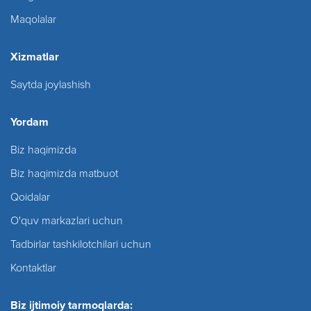
Maqolalar
Xizmatlar
Saytda joylashish
Yordam
Biz haqimizda
Biz haqimizda matbuot
Qoidalar
O'quv markazlari uchun
Tadbirlar tashkilotchilari uchun
Kontaktlar
Biz ijtimoiy tarmoqlarda: