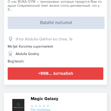
О нас BUKA GYM — тренировки, которые придутся Вам по
душе Современный темп жизни столь динамичный, что у
б...
Batafsil ma'lumot
9-tor Abdulla Qahhor ko`chasi, 1a
Mo`ljal: Korzinka supermarketi
Abdulla Qodiriy
Bog'lanish:
+998... ko'rsatish
Magic Galaxy
Fikr-mulohaza