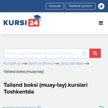
Tashkilot qo'shish
Kursi24.uz
Sport va fitness
Jang san'atlari
Tailand boksi (muay-tay)
Tailand boksi (muay-tay) kurslari
Toshkentda
mashhurligi bo'yicha