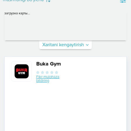
загрузка карты...
Xaritani kengaytirish
Buka Gym
Fikr-mulohaza
bildiring