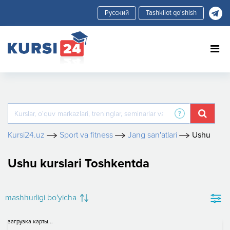
Tashkilot qo'shish
Kursi24.uz
Sport va fitness
Jang san'atlari
Ushu
Ushu kurslari Toshkentda
mashhurligi bo'yicha
загрузка карты...