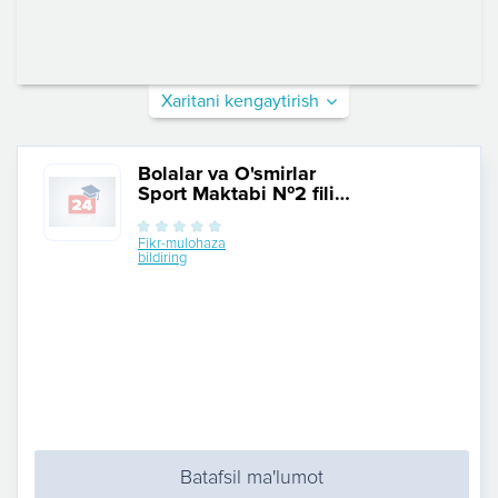
Xaritani kengaytirish
Bolalar va O'smirlar
Sport Maktabi №2 filial
Aviasozlar
Fikr-mulohaza
bildiring
Batafsil ma'lumot