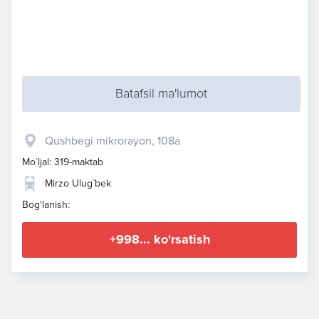
Batafsil ma'lumot
​Qushbegi mikrorayon, 108a
Mo`ljal: 319-maktab
Mirzo Ulug`bek
Bog'lanish:
+998... ko'rsatish