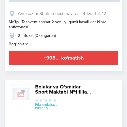
Aviasozlar Shaharchasi mavzesi, ​4-kvartal, 12
Mo`ljal: Toshkent shahar 2-sonli yuqumli kasalliklar klinik
shifoxonasi
2 - Bekat (Oxangaron)
Bog'lanish:
+998... ko'rsatish
Bolalar va O'smirlar
Sport Maktabi №1 filial
Kushbegi
Fikr-mulohaza
bildiring