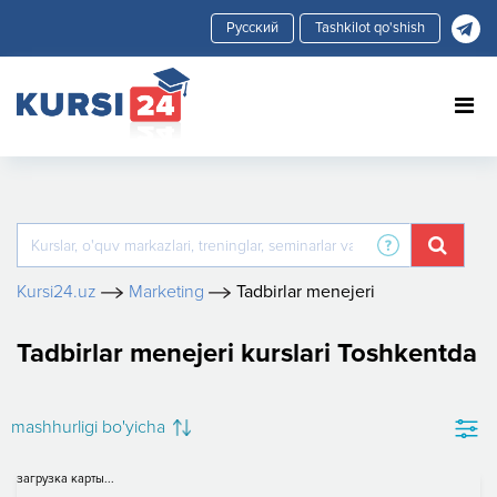
Tashkilot qo'shish
Kursi24.uz
Marketing
Tadbirlar menejeri
Tadbirlar menejeri kurslari Toshkentda
mashhurligi bo'yicha
загрузка карты...