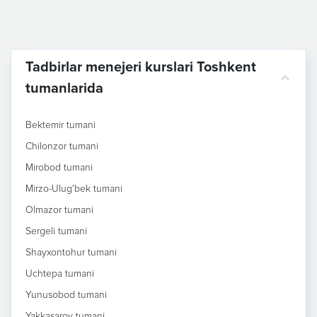
Tadbirlar menejeri kurslari Toshkent
tumanlarida
Bektemir tumani
Chilonzor tumani
Mirobod tumani
Mirzo-Ulug'bek tumani
Olmazor tumani
Sergeli tumani
Shayxontohur tumani
Uchtepa tumani
Yunusobod tumani
Yakkasaroy tumani