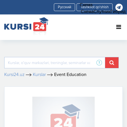
Схема
Tashkilot qo'shish
Схема
Спутник
Гибрид
Kursi24.uz
Kurslar
Event Education