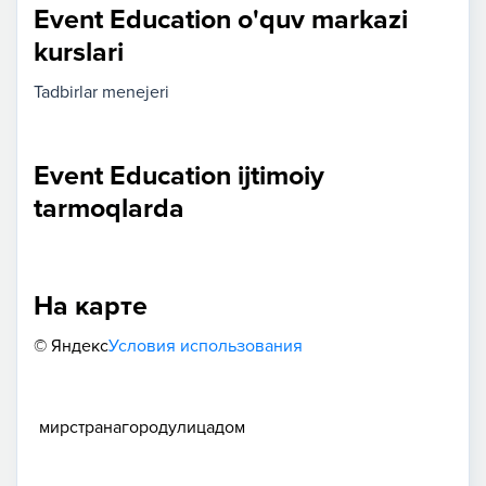
Event Education o'quv markazi
kurslari
Tadbirlar menejeri
Event Education ijtimoiy
tarmoqlarda
На карте
© Яндекс
Условия использования
мир
страна
город
улица
дом