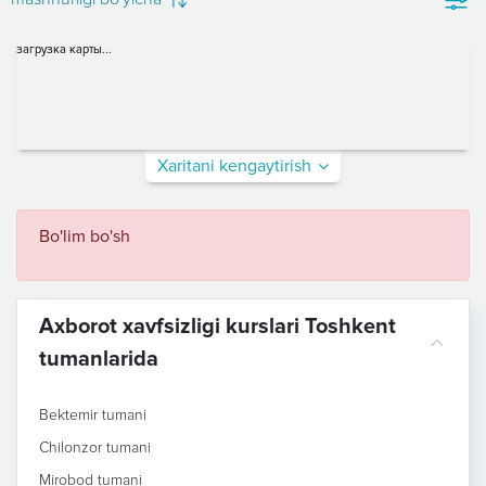
загрузка карты...
Xaritani kengaytirish
Bo'lim bo'sh
Axborot xavfsizligi kurslari Toshkent
tumanlarida
Bektemir tumani
Chilonzor tumani
Mirobod tumani