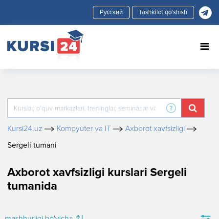
Tashkilot qo'shish
Kursi24.uz
Kompyuter va IT
Axborot xavfsizligi
Sergeli tumani
Axborot xavfsizligi kurslari Sergeli
tumanida
mashhurligi bo'yicha