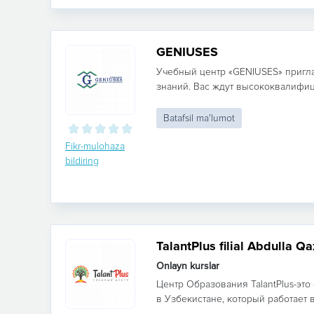
GENIUSES
Учебный центр «GENIUSES» пригла
знаний. Вас ждут высококвалифиц
Batafsil ma'lumot
Fikr-mulohaza
bildiring
TalantPlus filial Abdulla Qa
Onlayn kurslar
Центр Образования TalantPlus-эт
в Узбекистане, который работает в