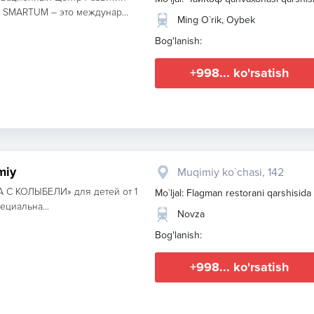
. SMARTUM – это междунар...
Ming O`rik, Oybek
Bog'lanish:
+998... ko'rsatish
miy
Muqimiy ko`chasi, 142
А С КОЛЫБЕЛИ» для детей от 1
Mo`ljal: Flagman restorani qarshisida
пециальна...
Novza
Bog'lanish:
+998... ko'rsatish