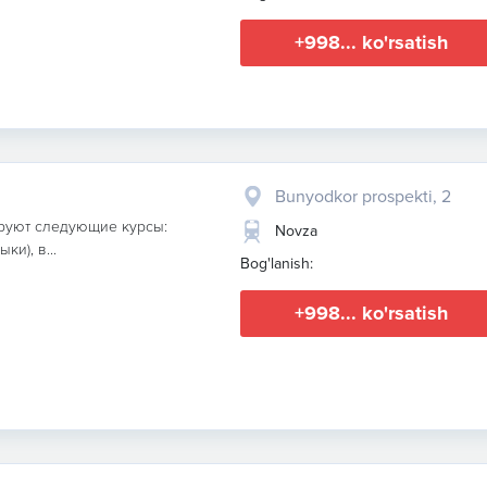
+998... ko'rsatish
Bunyodkor prospekti, 2
ируют следующие курсы:
Novza
и), в...
Bog'lanish:
+998... ko'rsatish