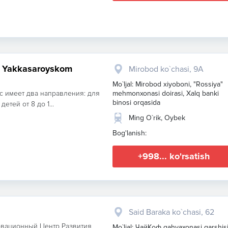
v Yakkasaroyskom
Mirobod ko`chasi, 9A
Mo`ljal: Mirobod xiyoboni, "Rossiya"
c имеет два направления: для
mehmonxonasi doirasi, Xalq banki
binosi orqasida
етей от 8 до 1...
Ming O`rik, Oybek
Bog'lanish:
+998... ko'rsatish
Said Baraka ko`chasi, 62
вационный Центр Развития
Mo`ljal: ЧайКоф qahvaxonasi qarshis