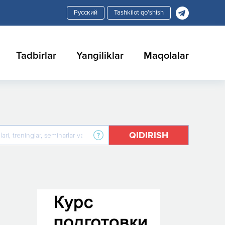
Tashkilot qo'shish
Tadbirlar
Yangiliklar
Maqolalar
QIDIRISH