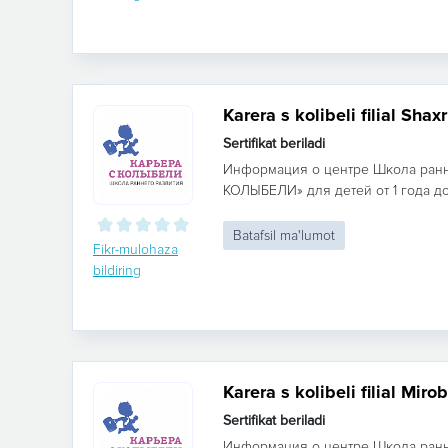
Karera s kolibeli filial Sha
Sertifikat beriladi
Информация о центре Школа ранн
КОЛЫБЕЛИ» для детей от 1 года до 7
Batafsil ma'lumot
Fikr-mulohaza
bildiring
Karera s kolibeli filial Miro
Sertifikat beriladi
Информация о центре Школа ранн