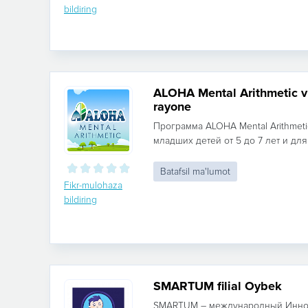
bildiring
ALOHA Mental Arithmetic 
rayone
Программа ALOHA Mental Arithmeti
младших детей от 5 до 7 лет и для д
Batafsil ma'lumot
Fikr-mulohaza
bildiring
SMARTUM filial Oybek
SMARTUМ – международный Инно