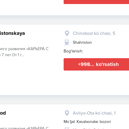
xristonskaya
Chinobod ko`chasi, 5
Shahriston
его развития «КАРЬЕРА С
Bog'lanish:
 лет От 1 г...
+998... ko'rsatish
bod
Avliyo-Ota ko`chasi, 1
Mo`ljal: Kasalxonalar bozori
его развития «КАРЬЕРА С