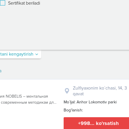
Sertifikat beriladi
itani kengaytirish
a
Zulfiyaxonim ko`chasi, 14, 3
qavat
ия NOBELIS – ментальная
Mo`ljal: Anhor Lokomotiv parki
 современным методикам дл...
Bog'lanish:
+998... ko'rsatish