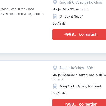
Sirg`ali-6, Alaviya ko`chasi
и младшего школьного
Mo`ljal: MEROS restorani
имся весело и интересно! ...
3 - Bekat (Tuzel)
Bog'lanish:
+998... ko'rsatish
Nukus ko`chasi, 69b
Mo`ljal: Kasalxona bozori, sobiq. do'
Bolajon
Ming O`rik, Oybek, Toshkent
Bog'lanish:
+998... ko'rsatish