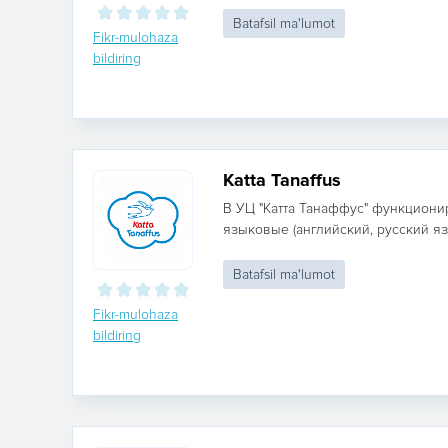
Batafsil ma'lumot
Fikr-mulohaza
bildiring
Katta Tanaffus
В УЦ "Катта Танаффус" функцион
языковые (английский, русский язык
Batafsil ma'lumot
Fikr-mulohaza
bildiring