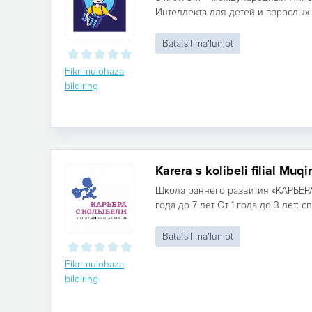
Интеллекта для детей и взрослых
Batafsil ma'lumot
Fikr-mulohaza
bildiring
Karera s kolibeli filial Muqi
Школа раннего развития «КАРЬЕР
года до 7 лет От 1 года до 3 лет: с
Batafsil ma'lumot
Fikr-mulohaza
bildiring