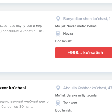
Bunyodkor shoh ko`chasi, 1
шает вас окунуться в мир
Mo`ljal: Novza metro bekati
ированные и креативные ...
Novza
Bog'lanish:
+998... ko'rsatish
xxor ko`chasi
Abdulla Qahhor ko`chasi, 4
Mo`ljal: Baraka milliy taomlar
о единственный учебный центр
Toshkent
 более чем 30 нап...
Bog'lanish: