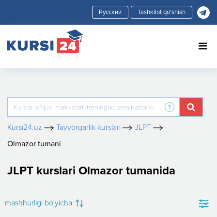
Tashkilot qo'shish
Kursi24.uz
Tayyorgarlik kurslari
JLPT
Olmazor tumani
JLPT kurslari Olmazor tumanida
mashhurligi bo'yicha