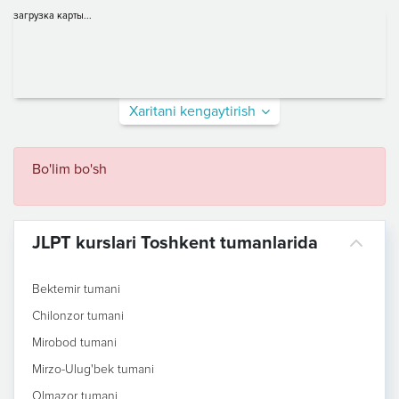
загрузка карты...
Xaritani kengaytirish
Bo'lim bo'sh
JLPT kurslari Toshkent tumanlarida
Bektemir tumani
Chilonzor tumani
Mirobod tumani
Mirzo-Ulug'bek tumani
Olmazor tumani