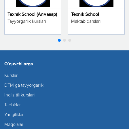
Texnik School (Алмазар)
Texnik School
Tayyorgarlik kurslari
Maktab darslari
O`quvchilarga
Kurslar
DTM ga tayyorgarlik
Ingliz tili kurslari
Tadbirlar
Yangiliklar
Maqolalar