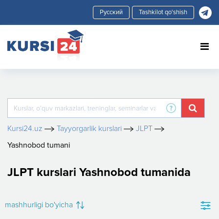
Tashkilot qo'shish
Kursi24.uz
Tayyorgarlik kurslari
JLPT
Yashnobod tumani
JLPT kurslari Yashnobod tumanida
mashhurligi bo'yicha