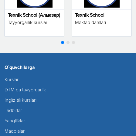
Texnik School (Алмазар)
Texnik School
Tayyorgarlik kurslari
Maktab darslari
O`quvchilarga
Kurslar
DTM ga tayyorgarlik
Ingliz tili kurslari
Tadbirlar
Yangiliklar
Maqolalar