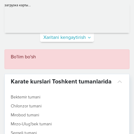
загрузка карты...
Xaritani kengaytirish
Bo'lim bo'sh
Karate kurslari Toshkent tumanlarida
Bektemir tumani
Chilonzor tumani
Mirobod tumani
Mirzo-Ulug'bek tumani
Sergeli tumani