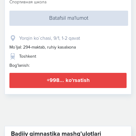
Спортивная школа
Batafsil ma'lumot
​Yorqin ko`chasi, 9/1​, 1-2 qavat
Mo`ljal: 294-maktab, ruhiy kasalxona
Toshkent
Bog'lanish:
+998... ko'rsatish
Badiiy gimnastika mashg'ulotlari