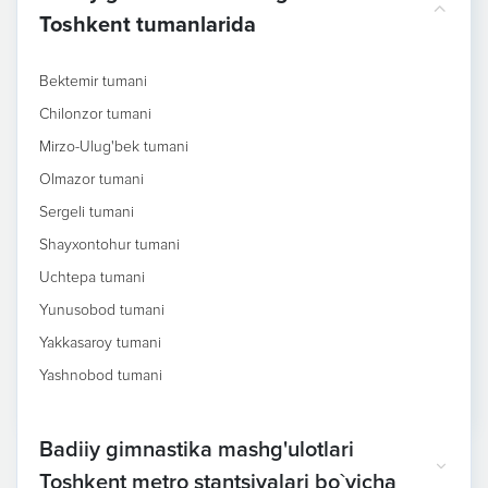
Toshkent tumanlarida
Bektemir tumani
Chilonzor tumani
Mirzo-Ulug'bek tumani
Olmazor tumani
Sergeli tumani
Shayxontohur tumani
Uchtepa tumani
Yunusobod tumani
Yakkasaroy tumani
Yashnobod tumani
Badiiy gimnastika mashg'ulotlari
Toshkent metro stantsiyalari bo`yicha