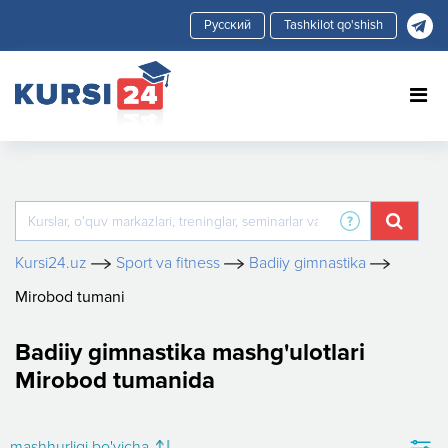
Tashkilot qo'shish
Kursi24.uz
Sport va fitness
Badiiy gimnastika
Mirobod tumani
Badiiy gimnastika mashg'ulotlari
Mirobod tumanida
mashhurligi bo'yicha