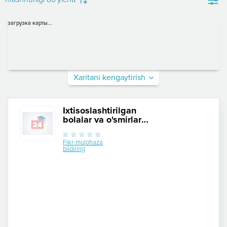
загрузка карты...
Xaritani kengaytirish
Ixtisoslashtirilgan
bolalar va o'smirlar
sport maktabi №2
Fikr-mulohaza
bildiring