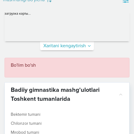
загрузка карты...
Xaritani kengaytirish
Bo'lim bo'sh
Badiiy gimnastika mashg'ulotlari
Toshkent tumanlarida
Bektemir tumani
Chilonzor tumani
Mirobod tumani