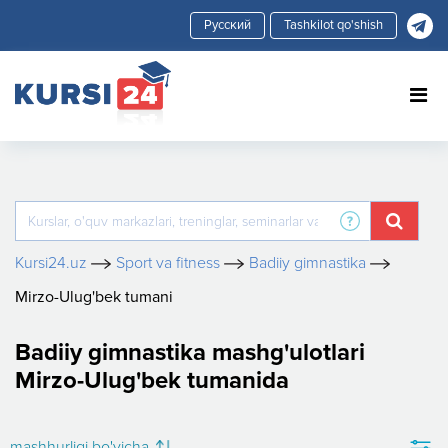
Tashkilot qo'shish
Kursi24.uz
Sport va fitness
Badiiy gimnastika
Mirzo-Ulug'bek tumani
Badiiy gimnastika mashg'ulotlari
Mirzo-Ulug'bek tumanida
mashhurligi bo'yicha