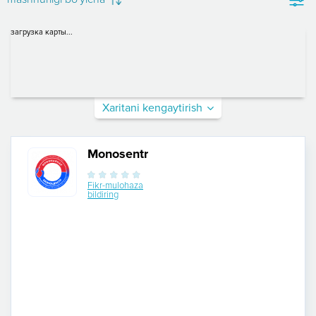
загрузка карты...
Xaritani kengaytirish
Monosentr
Fikr-mulohaza
bildiring