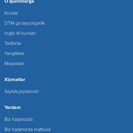
O`quvchilarga
Kurslar
DTM ga tayyorgarlik
Ingliz tili kurslari
Tadbirlar
Yangiliklar
Maqolalar
Xizmatlar
Saytda joylashish
Yordam
Biz haqimizda
Biz haqimizda matbuot