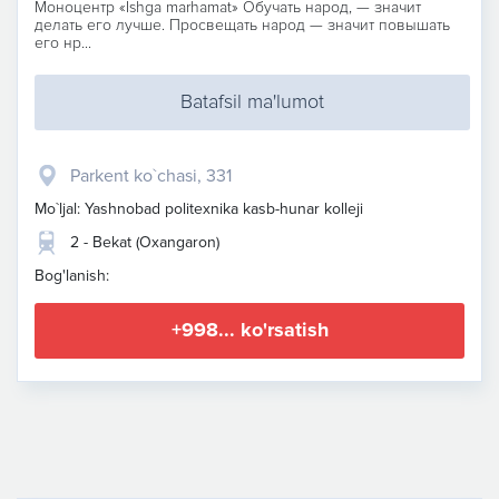
Моноцентр «Ishga marhamat» Обучать народ, — значит
делать его лучше. Просвещать народ — значит повышать
его нр...
Batafsil ma'lumot
Parkent ko`chasi, 331
Mo`ljal: Yashnobad politexnika kasb-hunar kolleji
2 - Bekat (Oxangaron)
Bog'lanish:
+998... ko'rsatish