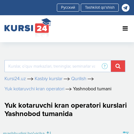
Tashkilot qo'shish
Kursi24.uz
Kasbiy kurslar
Qurilish
Yuk kotaruvchi kran operatori
Yashnobod tumani
Yuk kotaruvchi kran operatori kurslari
Yashnobod tumanida
mashhurligi bo'yicha