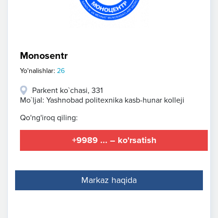
Monosentr
Yo'nalishlar:
26
Parkent ko`chasi, 331
Mo`ljal: Yashnobad politexnika kasb-hunar kolleji
Qo'ng'iroq qiling:
+9989 ... – ko'rsatish
Markaz haqida