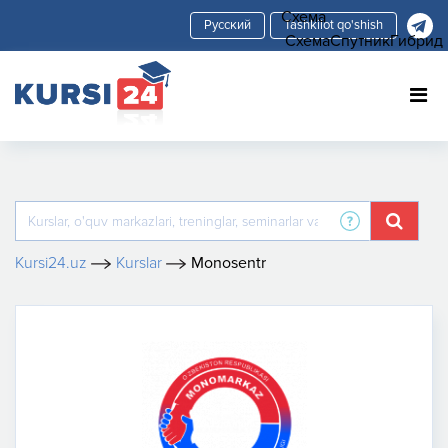
Схема
Tashkilot qo'shish
Схема
Спутник
Гибрид
Kursi24.uz
Kurslar
Monosentr