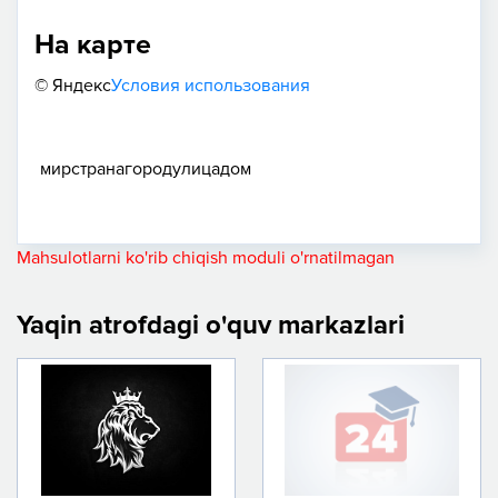
На карте
© Яндекс
Условия использования
мир
страна
город
улица
дом
Mahsulotlarni ko'rib chiqish moduli o'rnatilmagan
Yaqin atrofdagi o'quv markazlari