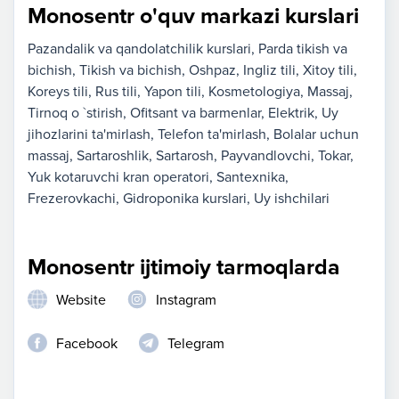
Monosentr o'quv markazi kurslari
Pazandalik va qandolatchilik kurslari
Parda tikish va
bichish
Tikish va bichish
Oshpaz
Ingliz tili
Xitoy tili
Koreys tili
Rus tili
Yapon tili
Kosmetologiya
Massaj
Tirnoq o `stirish
Ofitsant va barmenlar
Elektrik
Uy
jihozlarini ta'mirlash
Telefon ta'mirlash
Bolalar uchun
massaj
Sartaroshlik
Sartarosh
Payvandlovchi
Tokar
Yuk kotaruvchi kran operatori
Santexnika
Frezerovkachi
Gidroponika kurslari
Uy ishchilari
Monosentr ijtimoiy tarmoqlarda
Website
Instagram
Facebook
Telegram