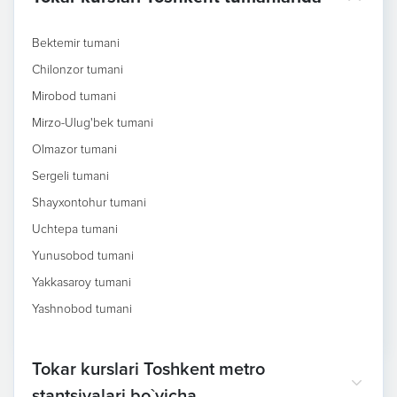
Bektemir tumani
Chilonzor tumani
Mirobod tumani
Mirzo-Ulug'bek tumani
Olmazor tumani
Sergeli tumani
Shayxontohur tumani
Uchtepa tumani
Yunusobod tumani
Yakkasaroy tumani
Yashnobod tumani
Tokar kurslari Toshkent metro
stantsiyalari bo`yicha