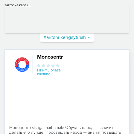
загрузка карты...
Xaritani kengaytirish
Monosentr
Fikr-mulohaza
bildiring
Моноцентр «Ishga marhamat» Обучать народ, — значит
делать его лучше. Просвещать народ — значит повышать