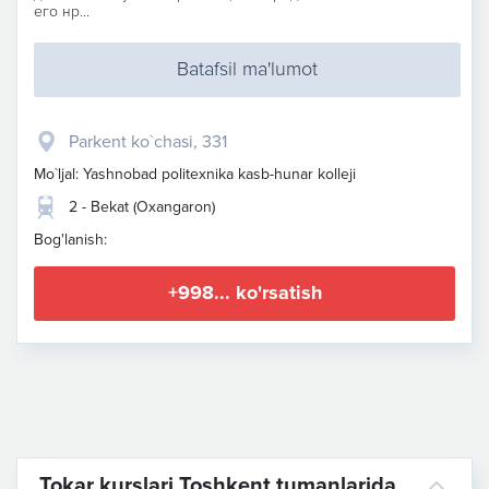
его нр...
Batafsil ma'lumot
Parkent ko`chasi, 331
Mo`ljal: Yashnobad politexnika kasb-hunar kolleji
2 - Bekat (Oxangaron)
Bog'lanish:
+998... ko'rsatish
Tokar kurslari Toshkent tumanlarida