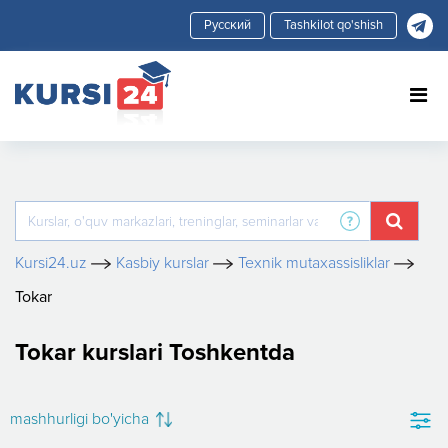
Tashkilot qo'shish
Kursi24.uz
Kasbiy kurslar
Texnik mutaxassisliklar
Tokar
Tokar kurslari Toshkentda
mashhurligi bo'yicha