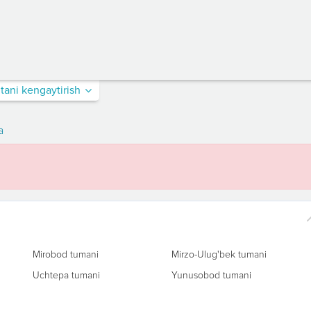
itani kengaytirish
a
Mirobod tumani
Mirzo-Ulug'bek tumani
Uchtepa tumani
Yunusobod tumani