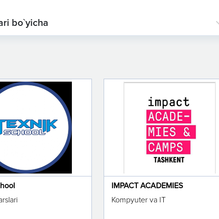
ari bo`yicha
chool
IMPACT ACADEMIES
rslari
Kompyuter va IT