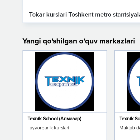
Tokar kurslari Toshkent metro stantsiyal
Yangi qo'shilgan o'quv markazlari
Texnik School (Алмазар)
Texnik S
Tayyorgarlik kurslari
Maktab da