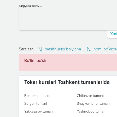
загрузка карты...
Xar
Saralash
mashhurligi bo'yicha
nomi bo`yich
Bo'lim bo'sh
Tokar kurslari Toshkent tumanlarida
Bektemir tumani
Chilonzor tumani
Sergeli tumani
Shayxontohur tumani
Yakkasaroy tumani
Yashnobod tumani