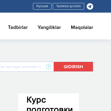
Tashkilot qo'shish
Tadbirlar
Yangiliklar
Maqolalar
QIDIRISH