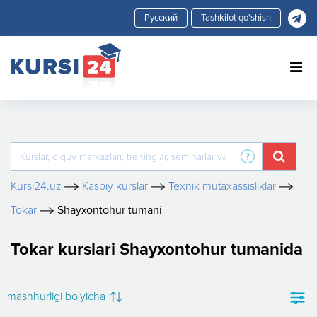
Tashkilot qo'shish
Kursi24.uz
Kasbiy kurslar
Texnik mutaxassisliklar
Tokar
Shayxontohur tumani
Tokar kurslari Shayxontohur tumanida
mashhurligi bo'yicha