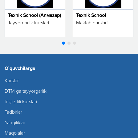
Texnik School (Алмазар)
Texnik School
Tayyorgarlik kurslari
Maktab darslari
O`quvchilarga
Kurslar
DTM ga tayyorgarlik
Ingliz tili kurslari
Tadbirlar
Yangiliklar
Maqolalar