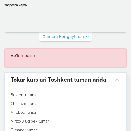
загрузка карты...
Xaritani kengaytirish
Bo'lim bo'sh
Tokar kurslari Toshkent tumanlarida
Bektemir tumani
Chilonzor tumani
Mirobod tumani
Mirzo-Ulug'bek tumani
Olmazor tumani