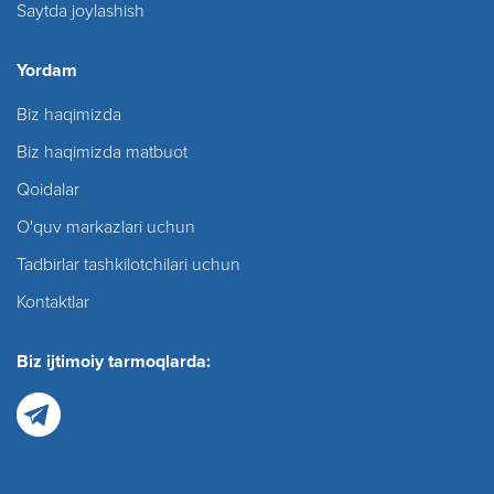
Saytda joylashish
Yordam
Biz haqimizda
Biz haqimizda matbuot
Qoidalar
O'quv markazlari uchun
Tadbirlar tashkilotchilari uchun
Kontaktlar
Biz ijtimoiy tarmoqlarda: