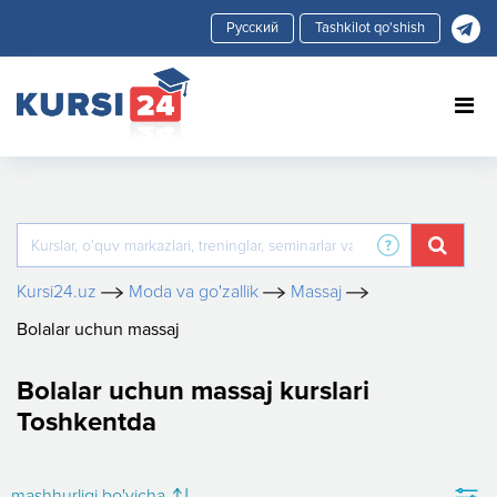
Tashkilot qo'shish
Kursi24.uz
Moda va go'zallik
Massaj
Bolalar uchun massaj
Bolalar uchun massaj kurslari
Toshkentda
mashhurligi bo'yicha