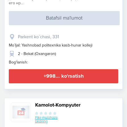
его нр...
Batafsil ma'lumot
Parkent ko`chasi, 331
Mo`ljal: Yashnobad politexnika kasb-hunar kolleji
2 - Bekat (Oxangaron)
Bog'lanish:
+998... ko'rsatish
Kamolot-Kompyuter
Fikr-mulohaza
bildiring