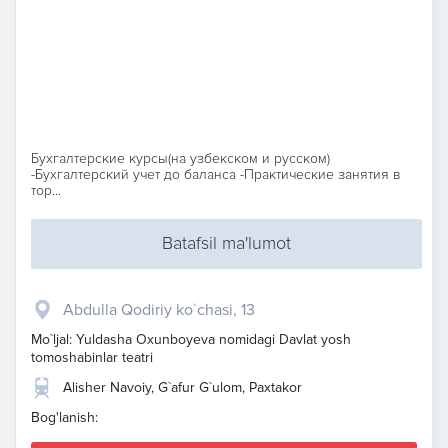
Бухгалтерские курсы(на узбекском и русском)
-Бухгалтерский учет до баланса -Практические занятия в
тор...
Batafsil ma'lumot
Abdulla Qodiriy ko`chasi, 13
Mo`ljal: Yuldasha Oxunboyeva nomidagi Davlat yosh
tomoshabinlar teatri
Alisher Navoiy, G`afur G`ulom, Paxtakor
Bog'lanish: