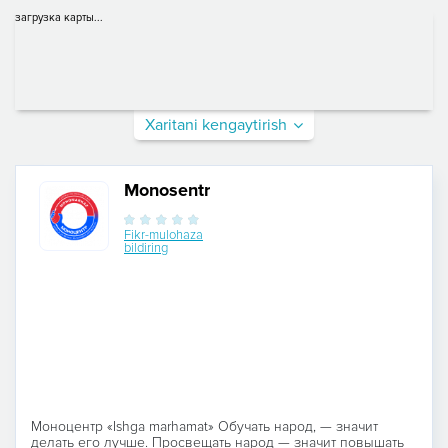
загрузка карты...
Xaritani kengaytirish
Monosentr
Fikr-mulohaza
bildiring
Моноцентр «Ishga marhamat» Обучать народ, — значит
делать его лучше. Просвещать народ — значит повышать