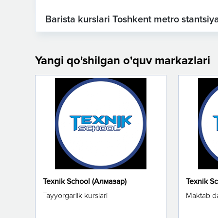
Barista kurslari Toshkent metro stantsiya
Yangi qo'shilgan o'quv markazlari
Texnik School (Алмазар)
Texnik S
Tayyorgarlik kurslari
Maktab da