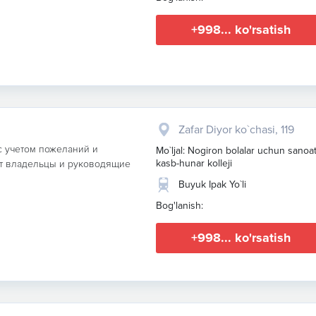
+998... ko'rsatish
Zafar Diyor ko`chasi, 119
с учетом пожеланий и
Mo`ljal: Nogiron bolalar uchun sanoa
kasb-hunar kolleji
т владельцы и руководящие
Buyuk Ipak Yo`li
Bog'lanish:
+998... ko'rsatish