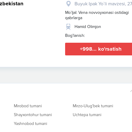
Uzbekistan
Buyuk Ipak Yo`li mavzesi, 2
Mo`ljal: Vena novvoyxonasi ostidagi
qabrlarga
Hamid Olimjon
Bog'lanish:
+998... ko'rsatish
Mirobod tumani
Mirzo-Ulug'bek tumani
Shayxontohur tumani
Uchtepa tumani
Yashnobod tumani