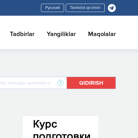
Tashkilot qo'shish
Tadbirlar
Yangiliklar
Maqolalar
QIDIRISH