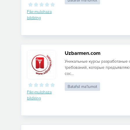
Batafsil ma'lumot
Fikr-mulohaza
bildiring
Uzbarmen.com
Уникальные курсы разработаные 
требований, которые предъявляю
сос...
Batafsil ma'lumot
Fikr-mulohaza
bildiring