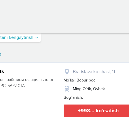
itani kengaytirish
a
ts
Bratislava ko`chasi, 11
в, работаем официально от
Mo`ljal: Bobur bog'i
РС: БАРИСТА...
Ming O`rik, Oybek
Bog'lanish:
+998... ko'rsatish