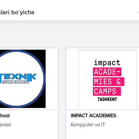
lari bo`yicha
chool
IMPACT ACADEMIES
rslari
Kompyuter va IT