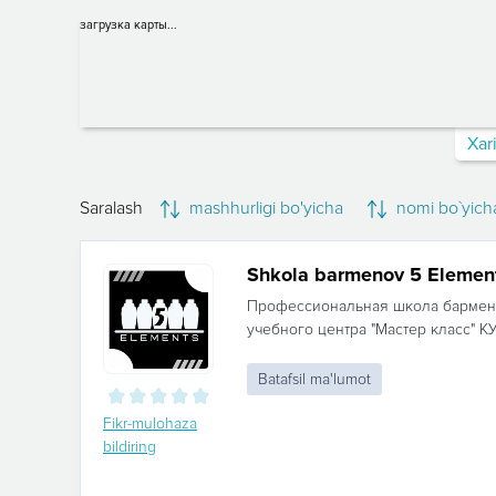
загрузка карты...
Xar
Saralash
mashhurligi bo'yicha
nomi bo`yich
Shkola barmenov 5 Elemen
Профессиональная школа бармено
учебного центра "Мастер класс" КУ
Batafsil ma'lumot
Fikr-mulohaza
bildiring