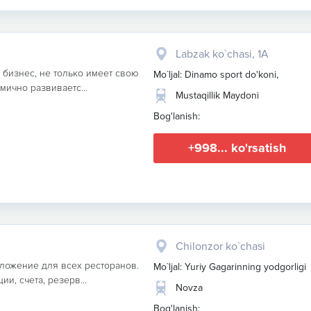
Labzak ko`chasi, 1A
 бизнес, не только имеет свою
Mo`ljal: Dinamo sport do'koni,
мично развиваетс...
Mustaqillik Maydoni
Bog'lanish:
+998... ko'rsatish
Chilonzor ko`chasi
иложение для всех ресторанов.
Mo`ljal: Yuriy Gagarinning yodgorligi
и, счета, резерв...
Novza
Bog'lanish: