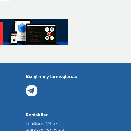
Biz ijtimoiy tarmoqlarda:
Kontaktlar
info@kursi24.uz
+998 (71) 231-72-64