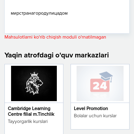
мир
страна
город
улица
дом
Mahsulotlarni ko'rib chiqish moduli o'rnatilmagan
Yaqin atrofdagi o'quv markazlari
Cambridge Learning
Level Promotion
Centre filial m.Tinchlik
Bolalar uchun kurslar
Tayyorgarlik kurslari