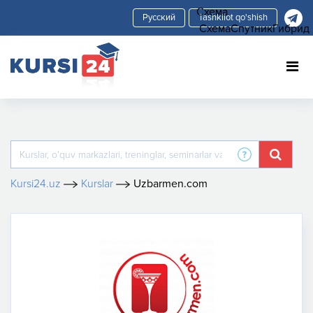
Схема
Tashkilot qo'shish
Схема
Спутник
Гибрид
Kursi24.uz
Kurslar
Uzbarmen.com