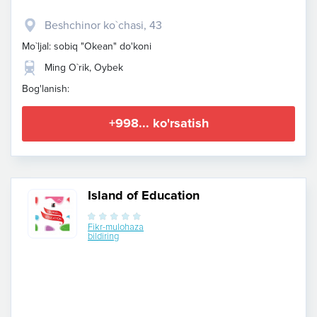
Beshchinor ko`chasi, 43
Mo`ljal: sobiq "Okean" do'koni
Ming O`rik, Oybek
Bog'lanish:
+998... ko'rsatish
Island of Education
Fikr-mulohaza
bildiring