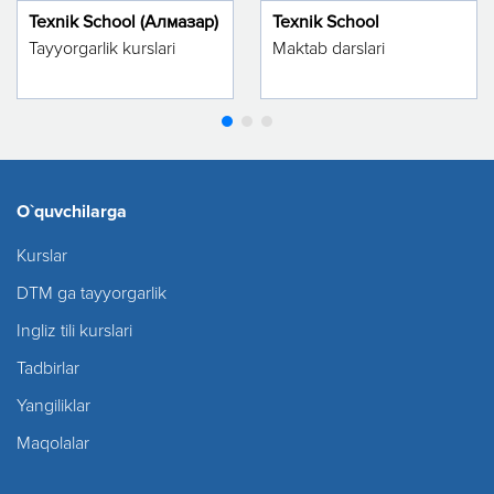
Texnik School (Алмазар)
Texnik School
Tayyorgarlik kurslari
Maktab darslari
O`quvchilarga
Kurslar
DTM ga tayyorgarlik
Ingliz tili kurslari
Tadbirlar
Yangiliklar
Maqolalar