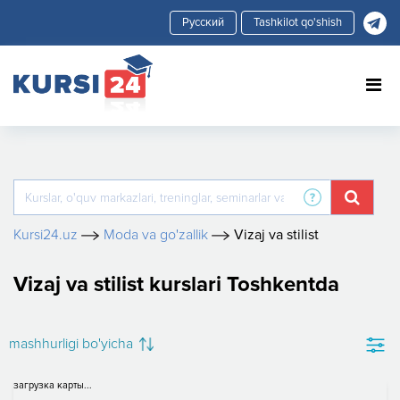
Tashkilot qo'shish
Kursi24.uz
Moda va go'zallik
Vizaj va stilist
Vizaj va stilist kurslari Toshkentda
mashhurligi bo'yicha
загрузка карты...