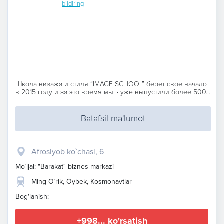
bildiring
Школа визажа и стиля “IMAGE SCHOOL” берет свое начало
в 2015 году и за это время мы: · уже выпустили более 500...
Batafsil ma'lumot
Afrosiyob ko`chasi, 6
Mo`ljal: "Barakat" biznes markazi
Ming O`rik, Oybek, Kosmonavtlar
Bog'lanish:
+998... ko'rsatish