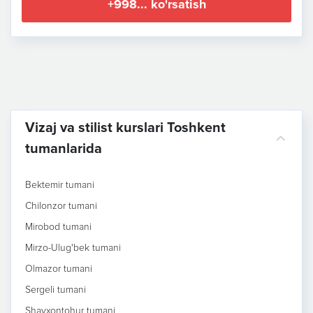
+998... ko'rsatish
Vizaj va stilist kurslari Toshkent
tumanlarida
Bektemir tumani
Chilonzor tumani
Mirobod tumani
Mirzo-Ulug'bek tumani
Olmazor tumani
Sergeli tumani
Shayxontohur tumani