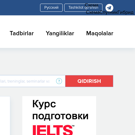
Схема
Tashkilot qo'shish
Схема
Спутник
Гибрид
Tadbirlar
Yangiliklar
Maqolalar
QIDIRISH