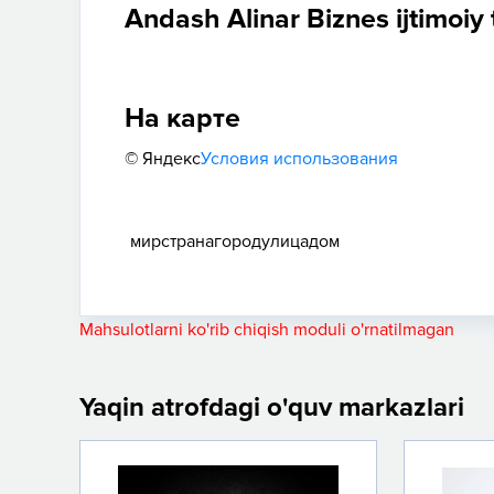
Andash Alinar Biznes ijtimoiy
На карте
© Яндекс
Условия использования
мир
страна
город
улица
дом
Mahsulotlarni ko'rib chiqish moduli o'rnatilmagan
Yaqin atrofdagi o'quv markazlari