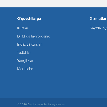
O`quvchilarga
Xizmatlar
Kurslar
Saytda joy
DTM ga tayyorgarlik
Ingliz tili kurslari
Tadbirlar
Yangiliklar
Maqolalar
© 2026 Barcha huquqlar himoyalangan.