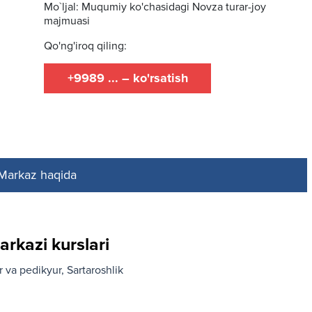
Mo`ljal: Muqumiy ko'chasidagi Novza turar-joy
majmuasi
Qo'ng'iroq qiling:
+9989 ... – ko'rsatish
Markaz haqida
rkazi kurslari
 va pedikyur
Sartaroshlik