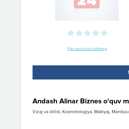
Fikr-mulohaza bildiring
Andash Alinar Biznes o'quv ma
Vizaj va stilist
Kosmetologiya
Makiyaj
Manikyur