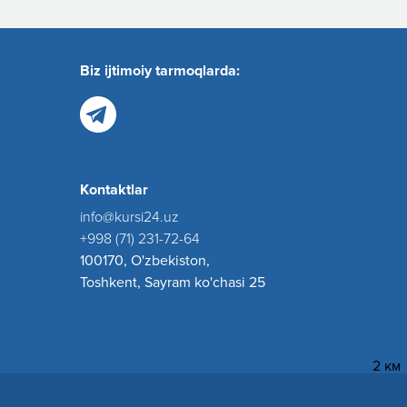
Biz ijtimoiy tarmoqlarda:
Kontaktlar
info@kursi24.uz
+998 (71) 231-72-64
100170, O'zbekiston,
Toshkent, Sayram ko'chasi 25
2 км