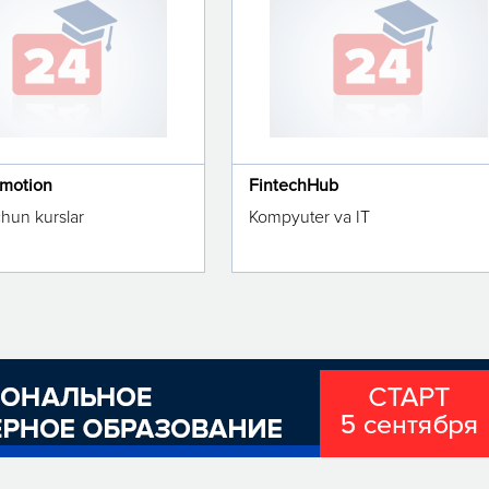
omotion
FintechHub
chun kurslar
Kompyuter va IT