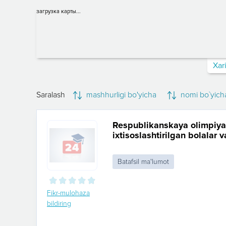
загрузка карты...
Xar
Saralash
mashhurligi bo'yicha
nomi bo`yich
Respublikanskaya olimpiya 
ixtisoslashtirilgan bolalar 
sport maktabi
Batafsil ma'lumot
Fikr-mulohaza
bildiring