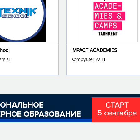
chool
IMPACT ACADEMIES
rslari
Kompyuter va IT