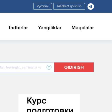
Tashkilot qo'shish
Tadbirlar
Yangiliklar
Maqolalar
QIDIRISH