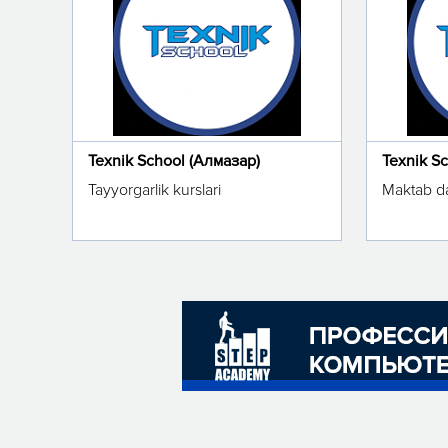
Texnik School (Алмазар)
Texnik S
Tayyorgarlik kurslari
Maktab da