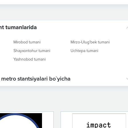
nt tumanlarida
Mirobod tumani
Mirzo-Ulug'bek tumani
Shayxontohur tumani
Uchtepa tumani
Yashnobod tumani
metro stantsiyalari bo`yicha