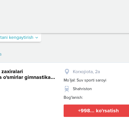
itani kengaytirish
a
zaxiralari
​Korxojiota, 2a
va o'smirlar gimnastika
Mo`ljal: Suv sporti saroyi
Shahriston
Bog'lanish:
+998... ko'rsatish