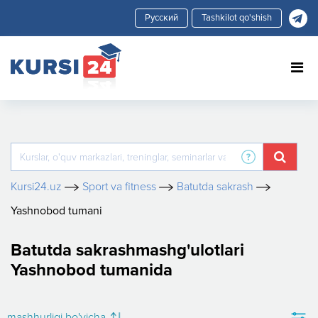
Tashkilot qo'shish
Kursi24.uz
Sport va fitness
Batutda sakrash
Yashnobod tumani
Batutda sakrashmashg'ulotlari
Yashnobod tumanida
mashhurligi bo'yicha