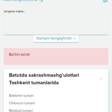
загрузка карты...
Xaritani kengaytirish
Bo'lim bo'sh
Batutda sakrashmashg'ulotlari
Toshkent tumanlarida
Bektemir tumani
Chilonzor tumani
Mirobod tumani