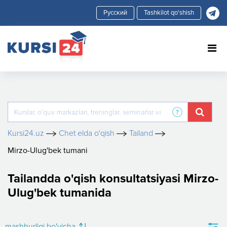
Tashkilot qo'shish
Kursi24.uz
Chet elda o'qish
Tailand
Mirzo-Ulug'bek tumani
Tailandda o'qish konsultatsiyasi Mirzo-
Ulug'bek tumanida
mashhurligi bo'yicha