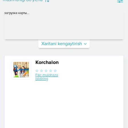
загрузка карты...
Xaritani kengaytirish
Korchalon
Fikr-mulohaza
bildiring