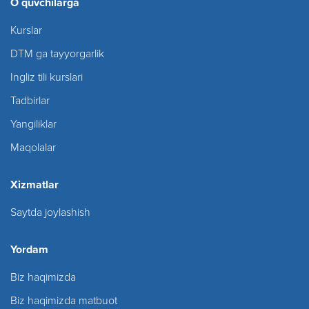
O`quvchilarga
Kurslar
DTM ga tayyorgarlik
Ingliz tili kurslari
Tadbirlar
Yangiliklar
Maqolalar
Xizmatlar
Saytda joylashish
Yordam
Biz haqimizda
Biz haqimizda matbuot