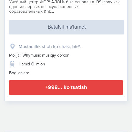
Учебный центр «КОРЧАЛОН» был основан в 1991 году как
одно из первых негосударственных
образовательных &nb...
Batafsil ma'lumot
Mustaqillik shoh ko`chasi, 59A
Mo`ljal: Whymusic musiqiy do'koni
Hamid Olimjon
Bog'lanish:
+998... ko'rsatish