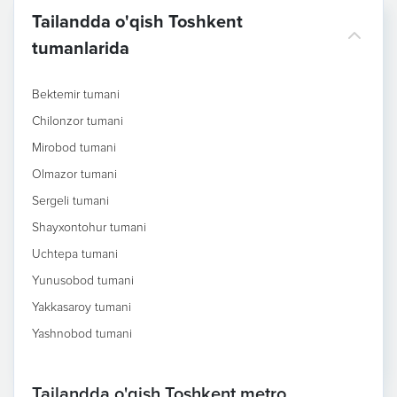
Tailandda o'qish Toshkent
tumanlarida
Bektemir tumani
Chilonzor tumani
Mirobod tumani
Olmazor tumani
Sergeli tumani
Shayxontohur tumani
Uchtepa tumani
Yunusobod tumani
Yakkasaroy tumani
Yashnobod tumani
Tailandda o'qish Toshkent metro