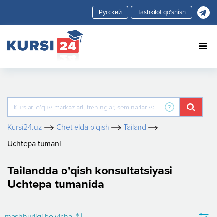
Tashkilot qo'shish
Kursi24.uz
Chet elda o'qish
Tailand
Uchtepa tumani
Tailandda o'qish konsultatsiyasi
Uchtepa tumanida
mashhurligi bo'yicha