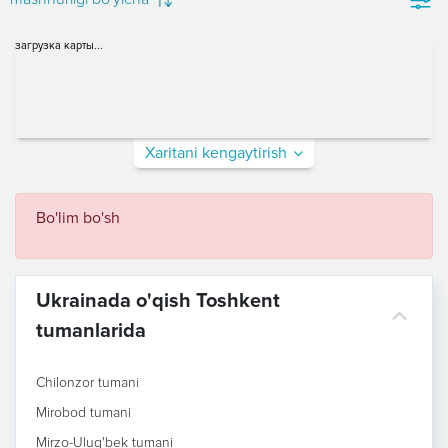
загрузка карты...
Xaritani kengaytirish
Bo'lim bo'sh
Ukrainada o'qish Toshkent
tumanlarida
Chilonzor tumani
Mirobod tumani
Mirzo-Ulug'bek tumani