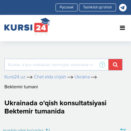
Tashkilot qo'shish
Kursi24.uz
Chet elda o'qish
Ukraina
Bektemir tumani
Ukrainada o'qish konsultatsiyasi
Bektemir tumanida
mashhurligi bo'yicha