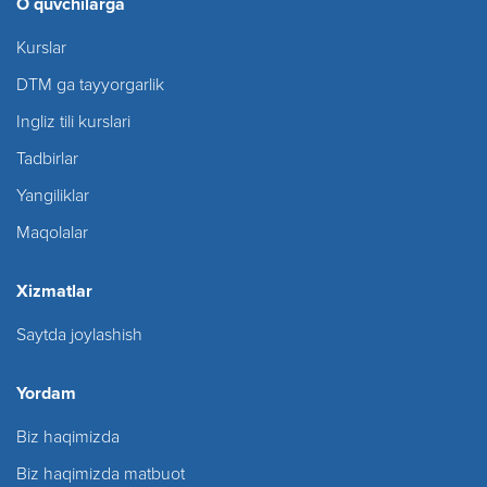
O`quvchilarga
Kurslar
DTM ga tayyorgarlik
Ingliz tili kurslari
Tadbirlar
Yangiliklar
Maqolalar
Xizmatlar
Saytda joylashish
Yordam
Biz haqimizda
Biz haqimizda matbuot