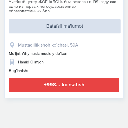
Учебный центр «КОРЧАЛОН» был основан в 1991 году как
одно из первых негосударственных
образовательных &nb...
Batafsil ma'lumot
Mustaqillik shoh ko`chasi, 59A
Mo`ljal: Whymusic musiqiy do'koni
Hamid Olimjon
Bog'lanish:
+998... ko'rsatish