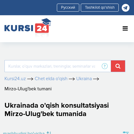
Tashkilot qo'shish
Kursi24.uz
Chet elda o'qish
Ukraina
Mirzo-Ulug'bek tumani
Ukrainada o'qish konsultatsiyasi
Mirzo-Ulug'bek tumanida
mashhurligi bo'yicha