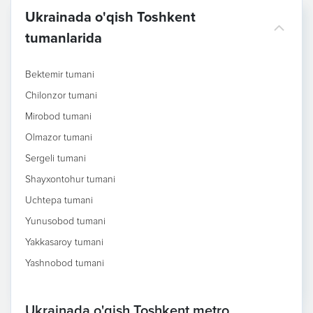
Ukrainada o'qish Toshkent
tumanlarida
Bektemir tumani
Chilonzor tumani
Mirobod tumani
Olmazor tumani
Sergeli tumani
Shayxontohur tumani
Uchtepa tumani
Yunusobod tumani
Yakkasaroy tumani
Yashnobod tumani
Ukrainada o'qish Toshkent metro