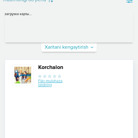
загрузка карты...
Xaritani kengaytirish
Korchalon
Fikr-mulohaza
bildiring