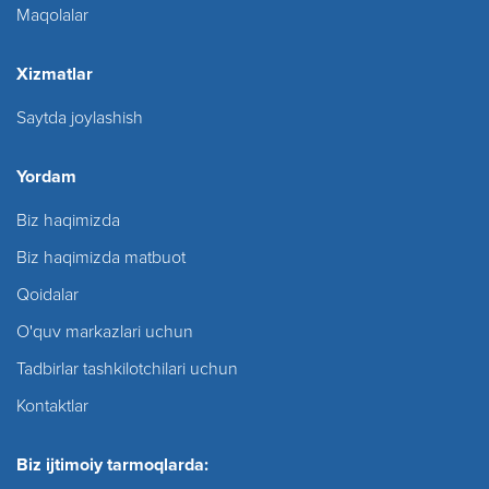
Maqolalar
Xizmatlar
Saytda joylashish
Yordam
Biz haqimizda
Biz haqimizda matbuot
Qoidalar
O'quv markazlari uchun
Tadbirlar tashkilotchilari uchun
Kontaktlar
Biz ijtimoiy tarmoqlarda: