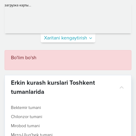
загрузка карты...
Xaritani kengaytirish
Bo'lim bo'sh
Erkin kurash kurslari Toshkent
tumanlarida
Bektemir tumani
Chilonzor tumani
Mirobod tumani
Mirzo-Ulug'bek tumani