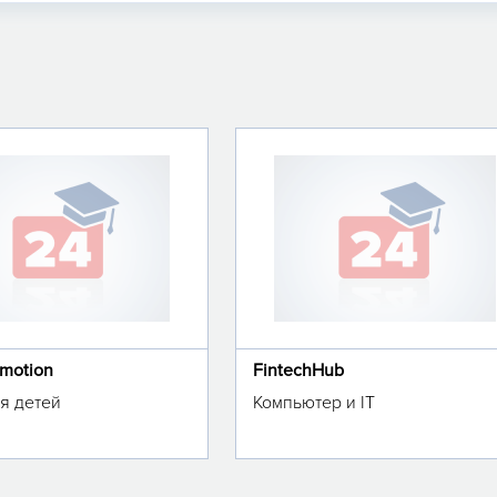
omotion
FintechHub
я детей
Компьютер и IT