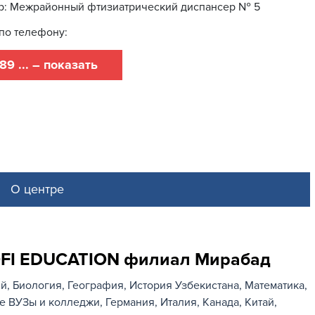
р: Межрайонный фтизиатрический диспансер № 5
по телефону:
89 ... – показать
О центре
OFI EDUCATION филиал Мирабад
ий
Биология
География
История Узбекистана
Математика
ые ВУЗы и колледжи
Германия
Италия
Канада
Китай