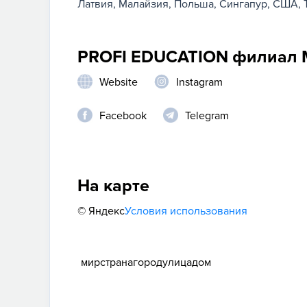
Латвия
Малайзия
Польша
Сингапур
США
PROFI EDUCATION филиал М
Website
Instagram
Facebook
Telegram
На карте
© Яндекс
Условия использования
мир
страна
город
улица
дом