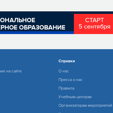
Справки
ие на сайте
О нас
Пресса о нас
Правила
Учебным центрам
Организаторам мероприятий