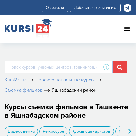
Добавить организацию
Kursi24.uz
Профессиональные курсы
Съемка фильмов
Яшнабадский район
Курсы съемки фильмов в Ташкенте
в Яшнабадском районе
›
Видеосъёмка
Режиссура
Курсы сценаристов
Операто