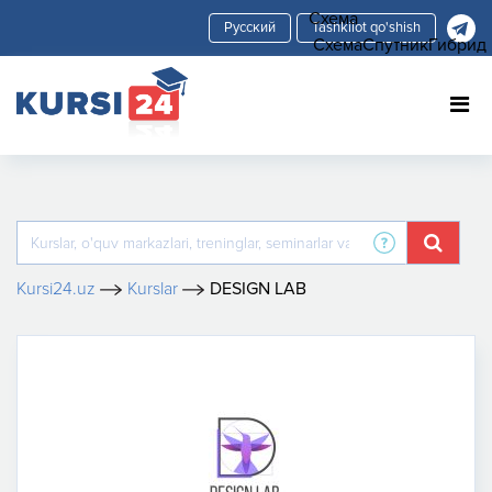
Схема
Tashkilot qo'shish
Схема
Спутник
Гибрид
Kursi24.uz
Kurslar
DESIGN LAB