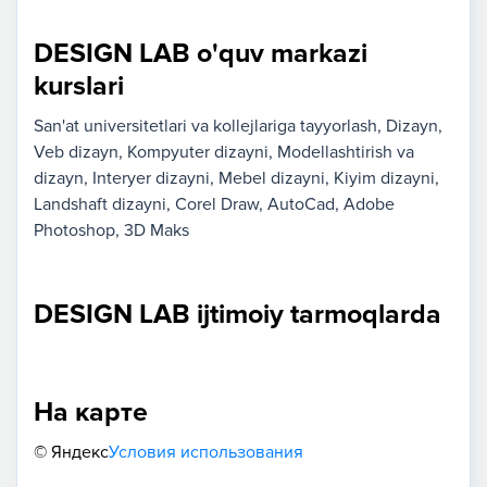
DESIGN LAB o'quv markazi
kurslari
San'at universitetlari va kollejlariga tayyorlash
Dizayn
Veb dizayn
Kompyuter dizayni
Modellashtirish va
dizayn
Interyer dizayni
Mebel dizayni
Kiyim dizayni
Landshaft dizayni
Corel Draw
AutoCad
Adobe
Photoshop
3D Maks
DESIGN LAB ijtimoiy tarmoqlarda
На карте
© Яндекс
Условия использования