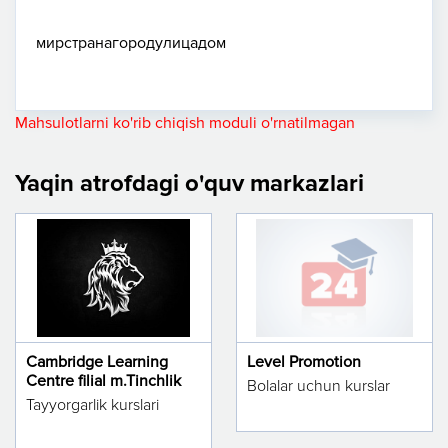
мир
страна
город
улица
дом
Mahsulotlarni ko'rib chiqish moduli o'rnatilmagan
Yaqin atrofdagi o'quv markazlari
Cambridge Learning
Level Promotion
Centre filial m.Tinchlik
Bolalar uchun kurslar
Tayyorgarlik kurslari