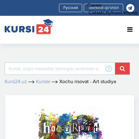
Схема
Tashkilot qo'shish
Схема
Спутник
Гибрид
Kursi24.uz
Kurslar
Xochu risovat - Art studiya