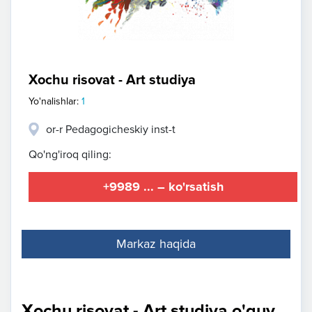
Xochu risovat - Art studiya
Yo'nalishlar:
1
or-r Pedagogicheskiy inst-t
Qo'ng'iroq qiling:
+9989 ... – ko'rsatish
Markaz haqida
Xochu risovat - Art studiya o'quv