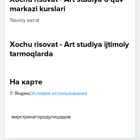
markazi kurslari
Tasviriy san'at
Xochu risovat - Art studiya ijtimoiy
tarmoqlarda
На карте
© Яндекс
Условия использования
мир
страна
город
улица
дом