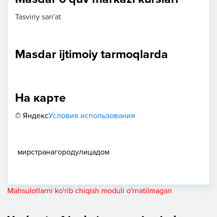
Tasviriy san'at
Masdar ijtimoiy tarmoqlarda
На карте
© Яндекс
Условия использования
мир
страна
город
улица
дом
Mahsulotlarni ko'rib chiqish moduli o'rnatilmagan