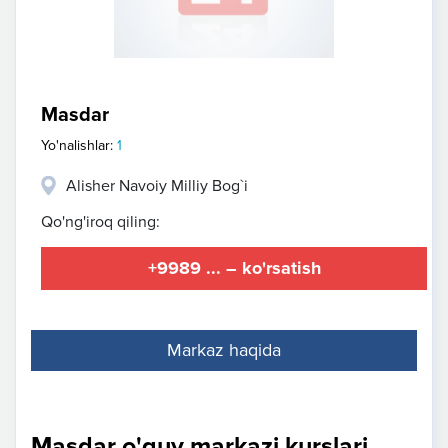
Masdar
Yo'nalishlar:
1
Alisher Navoiy Milliy Bog`i
Qo'ng'iroq qiling:
+9989 ... – ko'rsatish
Markaz haqida
Masdar o'quv markazi kurslari