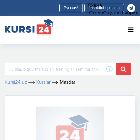
Схема
Tashkilot qo'shish
Схема
Спутник
Гибрид
Kursi24.uz
Kurslar
Masdar