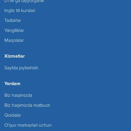
DTM ga tayyorgarlik
Ingliz tili kurslari
Tadbirlar
Yangiliklar
Maqolalar
Xizmatlar
Saytda joylashish
Yordam
Biz haqimizda
Biz haqimizda matbuot
Qoidalar
O'quv markazlari uchun